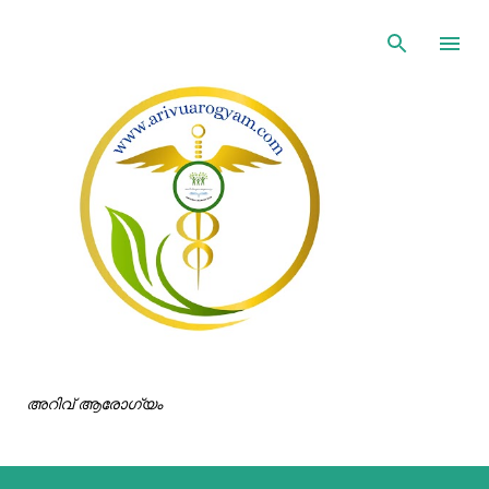
ഇതൊഴിവാക്കി പ്രധാന ഉള്ളടക്കത്തിലേക്ക് പോവുക
അറിവ് ആരോഗ്യം