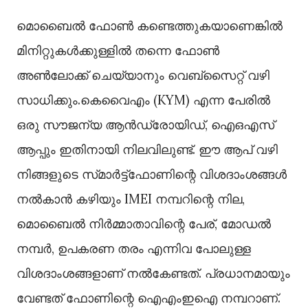
മൊബൈൽ ഫോൺ കണ്ടെത്തുകയാണെങ്കിൽ
മിനിറ്റുകൾക്കുള്ളിൽ തന്നെ ഫോൺ
അൺലോക്ക് ചെയ്യാനും വെബ്‌സൈറ്റ് വഴി
സാധിക്കും.കെവൈഎം (KYM) എന്ന പേരിൽ
ഒരു സൗജന്യ ആൻഡ്രോയിഡ്, ഐഒഎസ്‌
ആപ്പും ഇതിനായി നിലവിലുണ്ട്. ഈ ആപ് വഴി
നിങ്ങളുടെ സ്‌മാർട്ട്‌ഫോണിന്റെ വിശദാംശങ്ങൾ
നൽകാൻ കഴിയും IMEI നമ്പറിന്റെ നില,
മൊബൈൽ നിർമ്മാതാവിന്റെ പേര്, മോഡൽ
നമ്പർ, ഉപകരണ തരം എന്നിവ പോലുള്ള
വിശദാംശങ്ങളാണ് നൽകേണ്ടത്. പ്രധാനമായും
വേണ്ടത് ഫോണിന്റെ ഐഎംഇഐ നമ്പറാണ്.