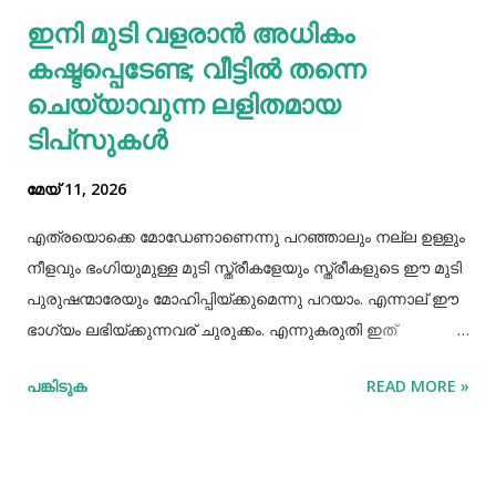
ഇനി മുടി വളരാൻ അധികം
മരണത്തെ അഭിമുഖീകരിച്ചു. മറ്റൊരു കഥയുണ്ട്. ഒരിക്കൽ ഒരു
കഷ്ടപ്പെടേണ്ട; വീട്ടിൽ തന്നെ
പ്രേതം ഒരു മനുഷ്യനെ പിടികൂടി. പ്രേ...
ചെയ്യാവുന്ന ലളിതമായ
ടിപ്‌സുകൾ
മേയ് 11, 2026
എത്രയൊക്കെ മോഡേണാണെന്നു പറഞ്ഞാലും നല്ല ഉള്ളും
നീളവും ഭംഗിയുമുള്ള മുടി സ്ത്രീകളേയും സ്ത്രീകളുടെ ഈ മുടി
പുരുഷന്മാരേയും മോഹിപ്പിയ്ക്കുമെന്നു പറയാം. എന്നാല് ഈ
ഭാഗ്യം ലഭിയ്ക്കുന്നവര് ചുരുക്കം. എന്നുകരുതി ഇത്
അപ്രാപ്യമൊന്നുമല്ല. മുടി നല്ലപോലെ വളരാന്
പങ്കിടുക
READ MORE »
സഹായിക്കുന്ന ചില വഴികളെക്കുറിച്ചറിയൂ,മുടി വളര്‍ച്ചയ്ക്ക്
മുടിയുടെ ശരിയായ സംരക്ഷണവും അത്യാവശ്യം തന്നെ.
ഇതിലൊന്നാണ് മുടി ചീകുന്നതും. മുടി ചീകുമ്പോള്‍
തലയോടിലെ രക്തപ്രവാഹം വര്‍ദ്ധിക്കും എന്നാല്‍ മുടി