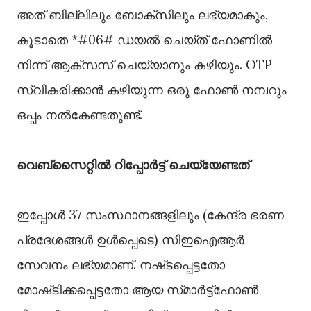
അത് ബില്ലിലും ബോക്സിലും ലഭ്യമാകും,
കൂടാതെ *#06# ഡയൽ ചെയ്‌ത് ഫോണിൽ
നിന്ന് ആക്‌സസ് ചെയ്യാനും കഴിയും. OTP
സ്വീകരിക്കാൻ കഴിയുന്ന ഒരു ഫോൺ നമ്പറും
ഒപ്പം നൽകേണ്ടതുണ്ട്.
വെബ്‌സൈറ്റിൽ റിപ്പോർട്ട് ചെയ്യേണ്ടത്
ഇപ്പോൾ 37 സംസ്ഥാനങ്ങളിലും (കേന്ദ്ര ഭരണ
പ്രദേശങ്ങൾ ഉൾപ്പെടെ) സിഇഐആർ
സേവനം ലഭ്യമാണ്. നഷ്‌ടപ്പെട്ടതോ
മോഷ്‌ടിക്കപ്പെട്ടതോ ആയ സ്‌മാർട്ട്‌ഫോൺ