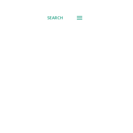
് പോവുക
SEARCH