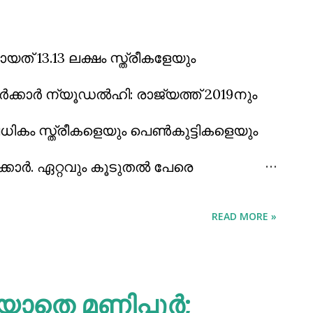
 ക്രൂരമായി കൊല്ലപ്പെട്ടതിന്
യത് 13.13 ലക്ഷം സ്ത്രീകളേയും
ിയയില്‍ ഇത്തരം പ്രചരണങ്ങള്‍
്‍ക്കാര്‍ ന്യൂഡല്‍ഹി: രാജ്യത്ത് 2019നും
ലധികം സ്ത്രീകളെയും പെണ്‍കുട്ടികളെയും
ാര്‍. ഏറ്റവും കൂടുതല്‍ പേരെ
നിന്നാണ്. രണ്ടാമത് പശ്ചിമബംഗാളാണ്.
READ MORE »
 ഇക്കാര്യം കേന്ദ്രസര്‍ക്കാര്‍ അറിയിച്ചത്.
കണക്കുകള്‍ പ്രകാരം ഈ മൂന്ന്
തെ മണിപ്പൂർ;
ന് വയസിന് മുകളിലുള്ള 10,61,648