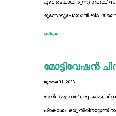
എവിടെയായിരുന്നു നമുക്ക് സംഭ
മുന്നോട്ടുപോയാൽ ജീവിതമെത
ചെയ്യാവുന്നതും എല്ലായ്പ്പ
പങ്കിടുക
എന്തെങ്കിലുമൊക്കെ ഈ ലോകത
വികാരങ്ങളേക്കാൾ ബുദ്ധിശക്
മോട്ടിവേഷൻ ചി
ആശയങ്ങൾ മനസ്സിൽ രൂപീകരിക
ജൂലൈ 31, 2023
അപഗ്രഥിച്ച് പഠിക്കാൻ ശ്രമിക്ക
അവസരങ്ങൾ വിനിയോഗിക്കുന
അറിവ് എന്നത് ഒരു കെടാവിളക
ധൈര്യപൂർവ്വം മുന്നോട്ട് വര
പ്രകാശം. ഒരു തിരിനാളത്തിൽ 