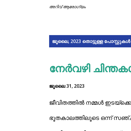
അറിവ് ആരോഗ്യം
പോ
ജൂലൈ, 2023 തൊട്ടുള്ള പോസ്റ്റുകൾ 
സ്റ്റു
നേർവഴി ചിന്ത
ക
ള്‍
ജൂലൈ 31, 2023
ജീവിതത്തിൽ നമ്മൾ ഇടയ്ക്കൊക
ഭൂതകാലത്തിലൂടെ ഒന്ന് സഞ്ച