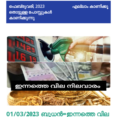
പോ
ഫെബ്രുവരി, 2023
എല്ലാം കാണിക്കൂ
തൊട്ടുള്ള പോസ്റ്റുകൾ
സ്റ്റു
കാണിക്കുന്നു
ക
ള്‍
01/03/𝟐𝟎𝟐3 ബുധൻ=ഇന്നത്തെ വില