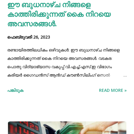
ഈ ബുധനാഴ്ച നിങ്ങളെ
രാസപദാർത്ഥങ്ങൾ ഒന്നും ഇല്ലെന്ന് ഗവേഷണങ്ങൾ
തെളിയിക്കുന്നു. ജീവനക്ഷമമായ പേന്മുട്ടയ്ക്ക്...
കാത്തിരിക്കുന്നത് കൈ നിറയെ
അവസരങ്ങള്‍.
ഫെബ്രുവരി 26, 2023
രണ്ടായിരത്തിലധികം ഒഴിവുകള്‍: ഈ ബുധനാഴ്ച നിങ്ങളെ
കാത്തിരിക്കുന്നത് കൈ നിറയെ അവസരങ്ങള്‍. വടകര:
പൊതു വിദ്യാഭ്യാസ വകുപ്പ് വി.എച്ച്‌.എസ്.ഇ വിഭാഗം
കരിയര്‍ ഗൈഡന്‍സ് ആന്‍ഡ് കൗണ്‍സിലിംഗ് സെല്‍
കോഴിക്കോട്, വയനാട്, മലപ്പുറം, കണ്ണൂര്‍ ജില്ലകളില്‍ നിന്നും
പങ്കിടുക
READ MORE »
വി.എച്ച്‌.എസ്.ഇ വിജയിച്ചവരോ തുടര്‍പഠനം നടത്തിയവരോ
ആയ ഉദ്യോഗാര്‍ത്ഥികള്‍ക്കായി തൊഴില്‍മേള
സംഘടിപ്പിക്കുന്നു. മാര്‍ച്ച്‌ 1 ന് രാവിലെ 9മുതല്‍ 2.30 വരെ
വടകര ടൗണ്‍ഹാളില്‍ നടക്കുന്ന മേള കെ മുരളീധരന്‍ എം.പി
ഉദ്ഘാടനം ചെയ്യും. കോഴിക്കോട് ജില്ലാ എംപ്ലോയ്മെന്‍റ്
ഓഫീസ്, വടകര നഗരസഭ, കരിയര്‍ ഡെവലപ്മെന്‍റ് സെന്റര്‍