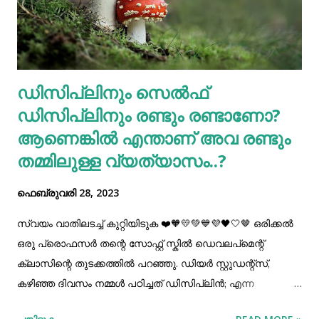
ഡിസിപ്ലിനും സെൽഫ്‌
ഡിസിപ്ലിനും രണ്ടും രണ്ടാണോ?
ആണെങ്കിൽ എന്താണ്‌ അവ രണ്ടും
തമ്മിലുള്ള വ്യത്യാസം..?
ഫെബ്രുവരി 28, 2023
സ്വയം വാതിലടച്ച് കുറ്റിയിടുക ❤️🧡💛💚💙💜🖤🤍🤎 ഒരിക്കൽ
ഒരു പ്രൊഫസർ തന്റെ സോഫ്റ്റ്‌ സ്കിൽ ഡെവലപ്‌മെന്റ്‌
ക്ലാസിന്റെ തുടക്കത്തിൽ പറഞ്ഞു. ഡിയർ സ്റ്റുഡന്റ്സ്‌,
കഴിഞ്ഞ ദിവസം നമ്മൾ പഠിച്ചത്‌ ഡിസിപ്ലിൻ; എന്ന
വിഷയത്തെക്കുറിച്ചാണ്‌. ഇന്ന് നമ്മൾ പഠിക്കാൻ പോകുന്നത്‌