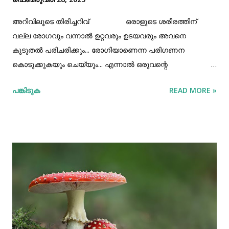
അറിവിലൂടെ തിരിച്ചറിവ് ഒരാളുടെ ശരീരത്തിന്
വല്ല രോഗവും വന്നാൽ ഉറ്റവരും ഉടയവരും അവനെ
കൂടുതൽ പരിചരിക്കും... രോഗിയാണെന്ന പരിഗണന
കൊടുക്കുകയും ചെയ്യും... എന്നാൽ ഒരുവന്റെ
സ്വഭാവത്തിനാണ് രോഗമെങ്കിൽ... അടുപ്പമുള്ളവർ പോലും
പങ്കിടുക
READ MORE »
അവനിൽ നിന്നും അകന്നു പോകുകയും അവനെ
അവഗണിക്കുകയും ചെയ്യും!. ...ജീവിതം നന്മ
നിറഞ്ഞതാകട്ടെ 💙💚𝑨𝑹𝑰𝑽𝑼 𝑨𝒂𝒓𝒐𝒈𝒚𝒂𝒎💜❤️ വാട്സാപ്പ്
ഗ്രൂപ്പിൽ ജോയിൻ ചെയ്യാൻ