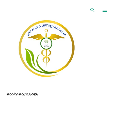
ഇതൊഴിവാക്കി പ്രധാന ഉള്ളടക്കത്തിലേക്ക് പോവുക
അറിവ് ആരോഗ്യം