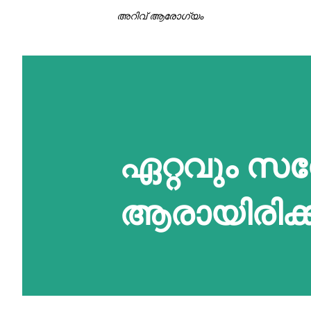
അറിവ് ആരോഗ്യം
ഏറ്റവും സന
ആരായിരിക്ക