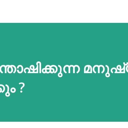
്തോഷിക്കുന്ന മനു
ും ?