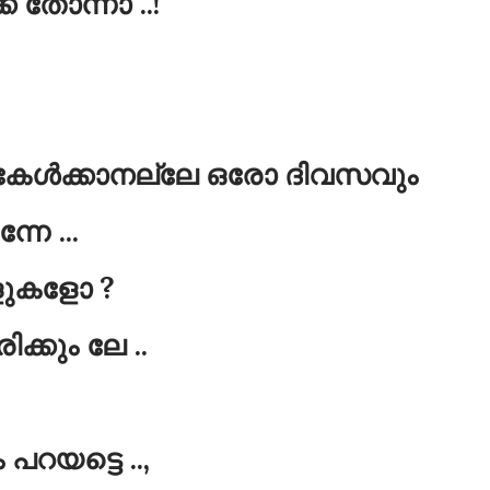
ക് തോന്നാ ..!
് കേൾക്കാനല്ലേ ഒരോ ദിവസവും
നേ ...
ആളുകളോ ?
്കും ലേ ..
റയട്ടെ ..,