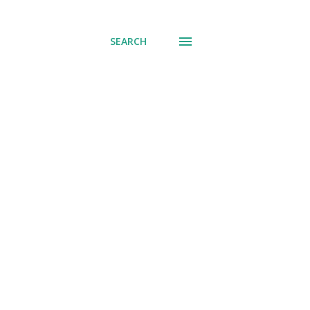
് പോവുക
SEARCH