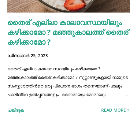
എന്നിവ നായയുടെ മുന്നിലേക്ക് ഇട്ടു കൊടുത്ത് ശ്രദ്ധ തിരിച്ച
ശേഷം ഓടി രക്ഷപ്പെടുക. ശ്രദ്ധ തിരിക്കുവാൻ തക്ക
തൈര് എല്ലാ കാലാവസ്ഥയിലും
സാധനങ്ങൾ കയ്യിൽ ഇല്ല എന്ന സാഹചര്യത്തിൽ
കഴിക്കാമോ ? മഞ്ഞുകാലത്ത് തൈര്
ചെരിപ്പ് ഇട...
കഴിക്കാമോ ?
ഡിസംബർ 25, 2023
തൈര് എല്ലാ കാലാവസ്ഥയിലും കഴിക്കാമോ ?
മഞ്ഞുകാലത്ത് തൈര് കഴിക്കാമോ ? നൂറ്റാണ്ടുകളായി നമ്മുടെ
സംസ്കാരത്തിൻറെ ഒരു പ്രധാന ഭാഗം തന്നെയാണ് പാലും
പാലിൻ്റെ ഉൽപ്പന്നങ്ങളും. തൈരായും മോരായും
പലരീതിയിലും പാലിന്റെ ഉൽപ്പന്നങ്ങൾ ഉപയോഗിച്ചുവരുന്നു.
പങ്കിടുക
READ MORE »
നമ്മുടെ അടുക്കളയിലെ ഒരു പ്രധാന സ്ഥാനം തന്നെ
തൈരിന് പണ്ടുമുതലേ കൊടുത്തുവരുന്നു. തൈര് പല
രീതികളിലാണ് നമ്മൾ ഉപയോഗിച്ച് വരുന്നത്. ചില കറികളിലും