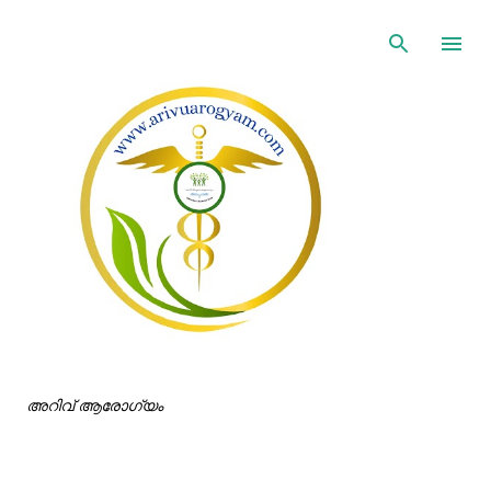
ഇതൊഴിവാക്കി പ്രധാന ഉള്ളടക്കത്തിലേക്ക് പോവുക
അറിവ് ആരോഗ്യം