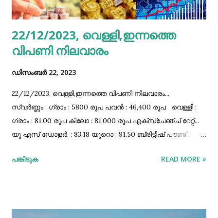
22/12/2023, വെള്ളി,ഇന്നത്തെ
വിപണി നിലവാരം
ഡിസംബർ 22, 2023
22/12/2023, വെള്ളി,ഇന്നത്തെ വിപണി നിലവാരം...
സ്വർണ്ണം : ഗ്രാം : 5800 രൂപ പവൻ : 46,400 രൂപ വെള്ളി :
ഗ്രാം : 81.00 രൂപ കിലോ : 81,000 രൂപ എക്സ്ചേഞ്ച്‌ റേറ്റ്‌...
യു എസ്‌ ഡോളർ. : 83.18 യൂറൊ : 91.50 ബ്രിട്ടീഷ്‌ പൗണ്ട്‌ :
105.57 ഓസ്ട്രേലിയൻ ഡോളർ : 56.40 കനേഡിയൻ ഡോളർ
പങ്കിടുക
READ MORE »
:62.62 സിംഗപ്പൂർ ഡോളർ. : 62.76 ബഹറിൻ ദിനാർ : 220.70
മലേഷ്യൻ റിംഗിറ്റ്‌ : 17.95 സൗദി റിയാൽ : 22.18 ഖത്തർ
റിയാൽ : 22.85 യു എ ഇ ദിർഹം : 22.65 ഇസ്രയേൽ ഷെക്കേൽ
: 23.05 കുവൈറ്റ്‌ ദിനാർ : 270.69 ഒമാനി റിയാൽ. : 216.0
പെട്രോൾ, ഡീസൽ വിലകൾ... കോഴിക്കോട്‌ : 108.33 - 97.24