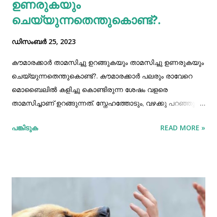
ഉണരുകയും
ചെയ്യുന്നതെന്തുകൊണ്ട്?.
ഡിസംബർ 25, 2023
കൗമാരക്കാർ താമസിച്ചു ഉറങ്ങുകയും താമസിച്ചു ഉണരുകയും
ചെയ്യുന്നതെന്തുകൊണ്ട്?. കൗമാരക്കാർ പലരും രാവേറെ
മൊബൈലിൽ കളിച്ചു കൊണ്ടിരുന്ന ശേഷം വളരെ
താമസിച്ചാണ് ഉറങ്ങുന്നത്. സ്നേഹത്തോടും, വഴക്കു പറഞ്ഞു
ആവശ്യപ്പെട്ടിട്ടും ആ സ്വഭാവം മാറ്റിയെടുക്കാൻ അവർ
പങ്കിടുക
READ MORE »
തയ്യാറാകുന്നുമില്ല. താമസിച്ചുറങ്ങുകയും രാവിലെ
ഉണരാത്തതും സംബന്ധിച്ചു കൗമാരക്കാരും
രക്ഷകർത്താക്കളും തമ്മിലുള്ള വഴക്കുകൾ സാധാരണമാണ്.
ഇവർ താമസിച്ച ഉറങ്ങുന്നതിന്റേയും ഉണരുന്നതിന്റേയും
പിന്നിൽ ശാസ്ത്രീയമായ ഒരു സത്യം ഉണ്ട് . അത് മിക്കവർക്കും
അറിയില്ല. ഭാവി ജീവിതത്തിനു വേണ്ടാത്ത
കഴിവുൾകൊള്ളുന്ന കോശങ്ങളുടെ വെട്ടി ഒതുക്കൽ പ്രക്രിയ