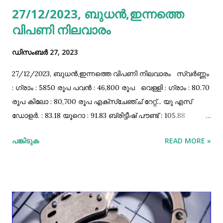
27/12/2023, ബുധൻ,ഇന്നത്തെ
രോഗങ്ങളുള്ളവരോടും മുൻകരുതൽ വാക്‌സിൻ
വിപണി നിലവാരം
സ്വീകരിക്കാനും നിർദ്ദേശിച്ചിട്ടുണ്ട്. ഇത് സുഗമമാക്കുന്നതിന്
കേന്ദ്രത്തിൽ നിന്ന് 30,000 ഡോസ് ക...
ഡിസംബർ 27, 2023
27/12/2023, ബുധൻ,ഇന്നത്തെ വിപണി നിലവാരം സ്വർണ്ണം
: ഗ്രാം : 5850 രൂപ പവൻ : 46,800 രൂപ വെള്ളി : ഗ്രാം : 80.70
രൂപ കിലോ : 80,700 രൂപ എക്സ്ചേഞ്ച്‌ റേറ്റ്‌... യു എസ്‌
ഡോളർ. : 83.18 യൂറൊ : 91.83 ബ്രിട്ടീഷ്‌ പൗണ്ട്‌ : 105.88
ഓസ്ട്രേലിയൻ ഡോളർ : 56.88 കനേഡിയൻ ഡോളർ :63.06
പങ്കിടുക
READ MORE »
സിംഗപ്പൂർ ഡോളർ. : 62.86 ബഹറിൻ ദിനാർ : 221.32
മലേഷ്യൻ റിംഗിറ്റ്‌ : 17.95 സൗദി റിയാൽ : 22.18 ഖത്തർ
റിയാൽ : 22.85 യു എ ഇ ദിർഹം : 22.65 കുവൈറ്റ്‌ ദിനാർ :
270.57 ഒമാനി റിയാൽ. : 216.23 പെട്രോൾ, ഡീസൽ വിലകൾ...
കോഴിക്കോട്‌ : 108.33 - 97.24 എറണാകുളം : 107.61 - 96.54
തിരുവനന്തപുരം : 109.73 - 98.53 കോട്ടയം : 108.41 - 97.29