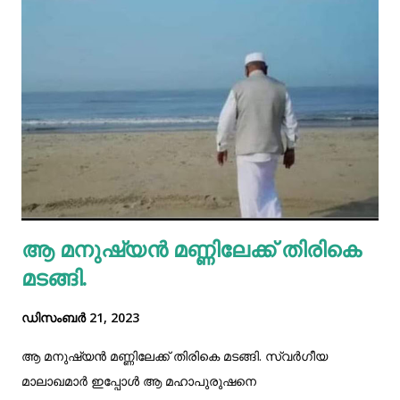
എറണാകുളം : 107.61 - 96.54 തിരുവനന്തപുരം : 109.73 - 98.53
കോട്ടയം : 108.41 - 97.29 മലപ്പുറം : 108.27 - 97.18 തൃശൂർ :
108.49 - 97.36 കണ്ണൂർ : 108.10 - 97.05
ആ മനുഷ്യൻ മണ്ണിലേക്ക് തിരികെ
മടങ്ങി.
ഡിസംബർ 21, 2023
ആ മനുഷ്യൻ മണ്ണിലേക്ക് തിരികെ മടങ്ങി. സ്വർഗീയ
മാലാഖമാർ ഇപ്പോൾ ആ മഹാപുരുഷനെ