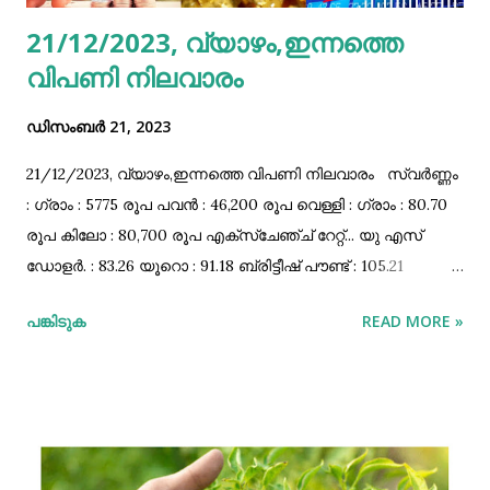
കുറേ മനുഷ്യർ. അർദ്ധ ചന്ദ്ര താരാംഗിത ഹരിത പതാക
21/12/2023, വ്യാഴം,ഇന്നത്തെ
പുതച്ച് അവരുടെ ജമാലുപ്പ എന്നേക്കുമായി ഉറങ്ങുന്നത്
വിപണി നിലവാരം
നോക്കി വിങ്ങിപ്പൊട്ടിയ ആയിരങ്ങൾ.. ...
ഡിസംബർ 21, 2023
21/12/2023, വ്യാഴം,ഇന്നത്തെ വിപണി നിലവാരം സ്വർണ്ണം
: ഗ്രാം : 5775 രൂപ പവൻ : 46,200 രൂപ വെള്ളി : ഗ്രാം : 80.70
രൂപ കിലോ : 80,700 രൂപ എക്സ്ചേഞ്ച്‌ റേറ്റ്‌... യു എസ്‌
ഡോളർ. : 83.26 യൂറൊ : 91.18 ബ്രിട്ടീഷ്‌ പൗണ്ട്‌ : 105.21
ഓസ്ട്രേലിയൻ ഡോളർ : 56.18 കനേഡിയൻ ഡോളർ :62.38
പങ്കിടുക
READ MORE »
സിംഗപ്പൂർ ഡോളർ. : 62.60 ബഹറിൻ ദിനാർ : 220.89
മലേഷ്യൻ റിംഗിറ്റ്‌ : 17.89 സൗദി റിയാൽ : 22.20 ഖത്തർ
റിയാൽ : 22.87 യു എ ഇ ദിർഹം : 22.67 കുവൈറ്റ്‌ ദിനാർ :
270.74 ഒമാനി റിയാൽ. : 216.26 പെട്രോൾ, ഡീസൽ വിലകൾ...
കോഴിക്കോട്‌ : 108.33 - 97.24 എറണാകുളം : 107.61 - 96.54
തിരുവനന്തപുരം : 109.73 - 98.53 കോട്ടയം : 108.41 - 97.29