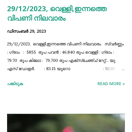
29/12/2023, വെള്ളി,ഇന്നത്തെ
വിദേശത്ത് ജോലി ചെയ്യ്തിട്ടുള്ള ഇ.സി.ആര്‍ കാറ്റഗറിയില്‍
വിപണി നിലവാരം
(പത്താംതര...
ഡിസംബർ 29, 2023
29/12/2023, വെള്ളി,ഇന്നത്തെ വിപണി നിലവാരം സ്വർണ്ണം
: ഗ്രാം : 5855 രൂപ പവൻ : 46,840 രൂപ വെള്ളി : ഗ്രാം :
79.70 രൂപ കിലോ : 79,700 രൂപ എക്സ്ചേഞ്ച്‌ റേറ്റ്‌... യു
എസ്‌ ഡോളർ. : 83.15 യൂറൊ : 92.01
ബ്രിട്ടീഷ്‌ പൗണ്ട്‌ : 105.94 ഓസ്ട്രേലിയൻ ഡോളർ :
പങ്കിടുക
READ MORE »
56.85 കനേഡിയൻ ഡോളർ :62.84 സിംഗപ്പൂർ ഡോളർ. :
63.08 ബഹറിൻ ദിനാർ : 220.66 മലേഷ്യൻ റിംഗിറ്റ്‌
: 18.10 സൗദി റിയാൽ : 22.17 ഖത്തർ റിയാൽ
: 22.84 യു എ ഇ ദിർഹം : 22.64 ഇസ്രയേൽ
ഷെക്കേൽ : 22.91 കുവൈറ്റ്‌ ദിനാർ ...