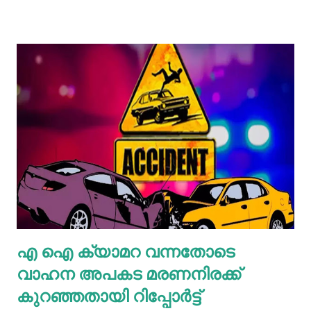
പ്രണയ ബന്ധത്തിൽ നിന്ന് പിന്മാറിയതിലെ പകയാണ്
കൊലപാതകത്തിന് കാരണമെന്നാണ് പൊലീസ് പറയുന്നത്.
കൈകാലുകൾ ചങ്ങലകൊണ്ട് ബന്ധിക്കുകയും ബ്ലേഡ്
ഉപയോഗിച്ച് മുറിവേൽപ്പിക്കുകയും ചെയ്ത ശേഷം യുവതിയെ
കത്തിക്കുകയായിരുന്നു. നന്ദിനിയെ പ്രദേശവാസികൾ
പൊള്ളലേറ്റ നിലയിലാണ് കണ്ടെത്തിയത്. ആശുപത്രിയിൽ
എത്തിച്ചെങ്കിലും രക്ഷിക്കാനായില്ല. ഇരുവരും സ്കൂളിൽ
സഹപാഠികളായിരുന്നു
എ ഐ ക്യാമറ വന്നതോടെ
വാഹന അപകട മരണനിരക്ക്
കുറഞ്ഞതായി റിപ്പോർട്ട്