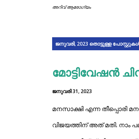
അറിവ് ആരോഗ്യം
പോ
ജനുവരി, 2023 തൊട്ടുള്ള പോസ്റ്റുകൾ
സ്റ്റു
മോട്ടിവേഷൻ ചി
ക
ള്‍
ജനുവരി 31, 2023
മനസാക്ഷി എന്ന തീപ്പൊരി മ
വിജയത്തിന് അത് മതി. നാം പല