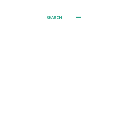
് പോവുക
SEARCH