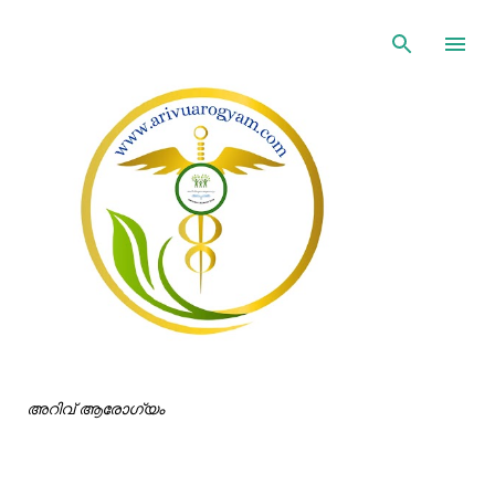
ഇതൊഴിവാക്കി പ്രധാന ഉള്ളടക്കത്തിലേക്ക് പോവുക
അറിവ് ആരോഗ്യം