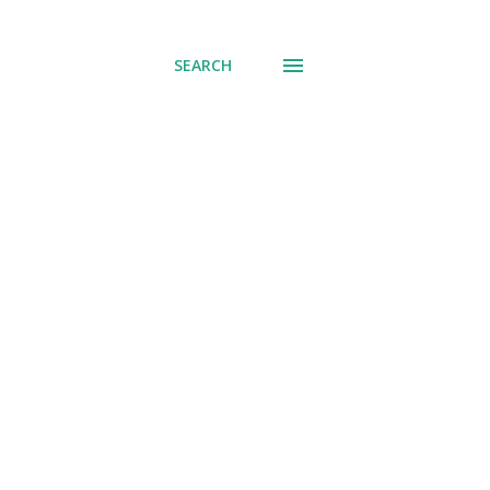
് പോവുക
SEARCH