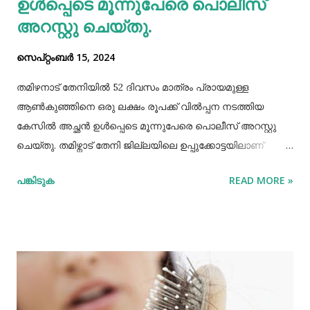
ഉള്‍പ്പെടെ മൂന്നുപേരെ പൊലീസ്
അറസ്റ്റു ചെയ്തു.
സെപ്റ്റംബർ 15, 2024
തമിഴനാട് തേനിയില്‍ 52 ദിവസം മാത്രം പ്രായമുള്ള
ആണ്‍കുഞ്ഞിനെ ഒരു ലക്ഷം രൂപക്ക് വില്‍പ്പന നടത്തിയ
കേസില്‍ അച്ഛൻ ഉള്‍പ്പെടെ മൂന്നുപേരെ പൊലീസ് അറസ്റ്റു
ചെയ്തു. തമിഴ്നാട് തേനി ജില്ലയിലെ ഉപ്പുക്കോട്ടയിലാണ്
സംഭവം. അച്ഛനും കുഞ്ഞിനെ വാങ്ങിയ ബോഡിനായ്ക്കന്നൂർ
പങ്കിടുക
READ MORE »
സ്വദേശികളായ ദമ്ബതികളുമാണ് അറസ്റ്റിലായത്. തേനി
ഉപ്പുക്കോട്ടയിലുള്ള ദമ്ബതികള്‍ക്ക് ജൂലൈമാസം 21 നാണ്
ആണ്‍കുട്ടി ജനിച്ചത്. കുഞ്ഞിൻറെ അമ്മ ചെറിയ തോതില്‍
മാനസിക ആസ്വാസ്ഥ്യമുള്ളയാളാണ്. അച്ഛൻ കൂടുതല്‍
സമയവും മദ്യലഹരിയിലും. തന്‍റെ കുഞ്ഞിനെ ഒരു ലക്ഷം
രൂപക്ക് വില്‍പ്പന നടത്തിയതായി അച്ഛൻ
മദ്യലഹരിയിലിരിക്കെ സമീപവാസികളിലൊരാളോട് പറഞ്ഞു.