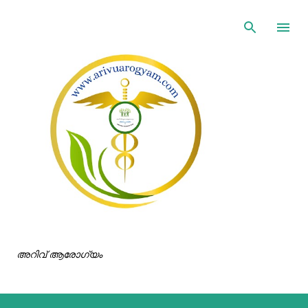
ഇതൊഴിവാക്കി പ്രധാന ഉള്ളടക്കത്തിലേക്ക് പോവുക
അറിവ് ആരോഗ്യം