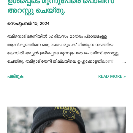
ഉള്‍പ്പെടെ മൂന്നുപേരെ പൊലീസ്
അറസ്റ്റു ചെയ്തു.
സെപ്റ്റംബർ 15, 2024
തമിഴനാട് തേനിയില്‍ 52 ദിവസം മാത്രം പ്രായമുള്ള
ആണ്‍കുഞ്ഞിനെ ഒരു ലക്ഷം രൂപക്ക് വില്‍പ്പന നടത്തിയ
കേസില്‍ അച്ഛൻ ഉള്‍പ്പെടെ മൂന്നുപേരെ പൊലീസ് അറസ്റ്റു
ചെയ്തു. തമിഴ്നാട് തേനി ജില്ലയിലെ ഉപ്പുക്കോട്ടയിലാണ്
സംഭവം. അച്ഛനും കുഞ്ഞിനെ വാങ്ങിയ ബോഡിനായ്ക്കന്നൂർ
പങ്കിടുക
READ MORE »
സ്വദേശികളായ ദമ്ബതികളുമാണ് അറസ്റ്റിലായത്. തേനി
ഉപ്പുക്കോട്ടയിലുള്ള ദമ്ബതികള്‍ക്ക് ജൂലൈമാസം 21 നാണ്
ആണ്‍കുട്ടി ജനിച്ചത്. കുഞ്ഞിൻറെ അമ്മ ചെറിയ തോതില്‍
മാനസിക ആസ്വാസ്ഥ്യമുള്ളയാളാണ്. അച്ഛൻ കൂടുതല്‍
സമയവും മദ്യലഹരിയിലും. തന്‍റെ കുഞ്ഞിനെ ഒരു ലക്ഷം
രൂപക്ക് വില്‍പ്പന നടത്തിയതായി അച്ഛൻ
മദ്യലഹരിയിലിരിക്കെ സമീപവാസികളിലൊരാളോട് പറഞ്ഞു.