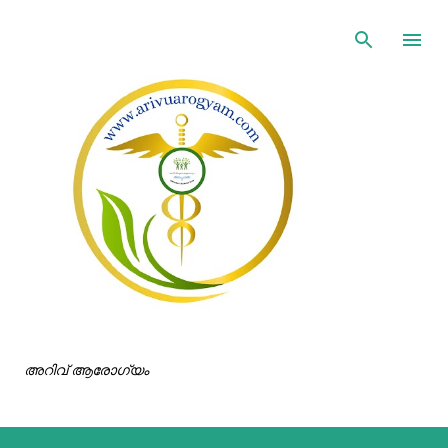
ഇതൊഴിവാക്കി പ്രധാന ഉള്ളടക്കത്തിലേക്ക് പോവുക
അറിവ് ആരോഗ്യം