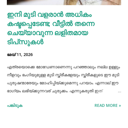
എല്ലാത്തരം തിനയും പോഷകസമൃദ്ധമാണെങ്കിലും, റാഗിക്ക്
ഇനി മുടി വളരാൻ അധികം
ചില പ്രത്യേക ഗുണങ്ങളുണ്ട്. റാഗി ഗ്ലൂറ്റൻ രഹിതവും
കഷ്ടപ്പെടേണ്ട; വീട്ടിൽ തന്നെ
പ്രോട്ടീനാൽ സമ്പുഷ്ടവുമാണ്. മറ്റ് തിനകളേക്കാൾ കൂടുതൽ
കാൽസ്യ...
ചെയ്യാവുന്ന ലളിതമായ
ടിപ്‌സുകൾ
മേയ് 11, 2026
എത്രയൊക്കെ മോഡേണാണെന്നു പറഞ്ഞാലും നല്ല ഉള്ളും
നീളവും ഭംഗിയുമുള്ള മുടി സ്ത്രീകളേയും സ്ത്രീകളുടെ ഈ മുടി
പുരുഷന്മാരേയും മോഹിപ്പിയ്ക്കുമെന്നു പറയാം. എന്നാല് ഈ
ഭാഗ്യം ലഭിയ്ക്കുന്നവര് ചുരുക്കം. എന്നുകരുതി ഇത്
അപ്രാപ്യമൊന്നുമല്ല. മുടി നല്ലപോലെ വളരാന്
പങ്കിടുക
READ MORE »
സഹായിക്കുന്ന ചില വഴികളെക്കുറിച്ചറിയൂ,മുടി വളര്‍ച്ചയ്ക്ക്
മുടിയുടെ ശരിയായ സംരക്ഷണവും അത്യാവശ്യം തന്നെ.
ഇതിലൊന്നാണ് മുടി ചീകുന്നതും. മുടി ചീകുമ്പോള്‍