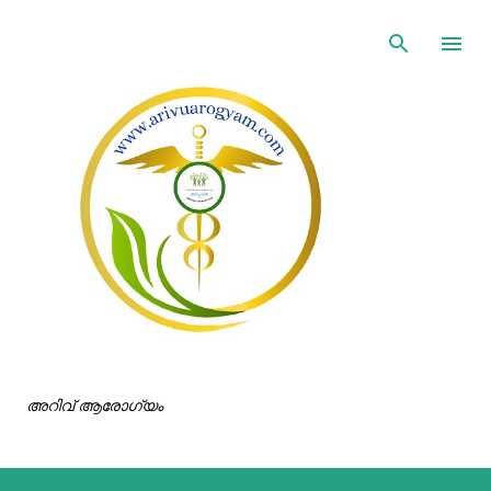
ഇതൊഴിവാക്കി പ്രധാന ഉള്ളടക്കത്തിലേക്ക് പോവുക
അറിവ് ആരോഗ്യം