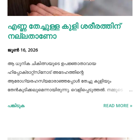
സഹായിക്കും. ദന്തസംരക്ഷണത്തിന് തുളസി
ഉപയോഗിക്കുന്നത് മഞ്ഞ നിറമകറ്റി തിളക്കം നല്കാന്‍
എണ്ണ തേച്ചുള്ള കുളി ശരീരത്തിന്
മാത്രമല്ല മോണയിലെ രക്തസ്രാവം അല്ലെങ്കില്‍
നല്ലതാണോ
പ്യോറ...
ജൂൺ 16, 2026
ആ ധുനിക ചികിത്സയുടെ ഉപജ്ഞാതാവായ
ഹിപ്പോക്രാറ്റ്സിനോട് അദേഹത്തിന്റെ
ആരോഗ്യരഹസ്യമാരാഞ്ഞപ്പോള്‍ തേച്ചു കുളിയും
തേൻകുടിക്കലുമെന്നായിരുന്നു. വെളിപ്പെടുത്തല്‍. നമ്മുടെ
പഴമക്കാര്‍ ആരോഗ്യത്തോടെ ദീര്‍ഘായുസ്സ്
പങ്കിടുക
READ MORE »
അനുഭവിച്ചിരുന്നവരാണ്. അവര്‍ ആരോഗ്യത്തിനായി
ഏറെയൊന്നും ചെയ്തിരുന്നുമില്ല. അധ്വാനിച്ച്‌, നന്നായി
വിയര്‍ത്ത്, നന്നായി വിശന്നുഭക്ഷിക്കുന്നതിലും നിത്യവും
നിറുകയില്‍ എണ്ണതേച്ചു കുളിക്കുന്നതിലും നിഷ്കര്‍ഷത