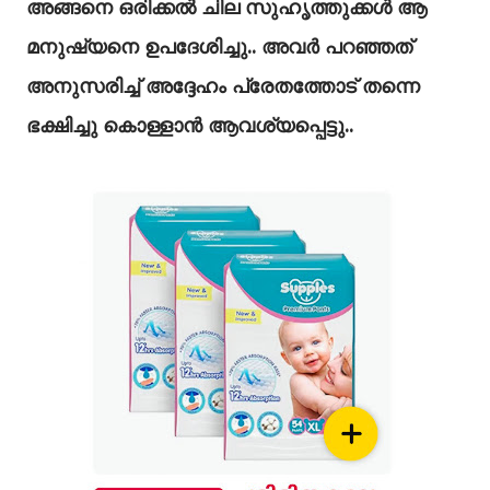
അങ്ങനെ ഒരിക്കൽ ചില സുഹൃത്തുക്കൾ ആ
മനുഷ്യനെ ഉപദേശിച്ചു.. അവർ പറഞ്ഞത്
അനുസരിച്ച് അദ്ദേഹം പ്രേതത്തോട് തന്നെ
ഭക്ഷിച്ചു കൊള്ളാൻ ആവശ്യപ്പെട്ടു..