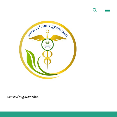
ഇതൊഴിവാക്കി പ്രധാന ഉള്ളടക്കത്തിലേക്ക് പോവുക
അറിവ് ആരോഗ്യം