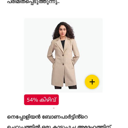
പരിമിതപ്പെടുത്തുന്നു..
നെപ്പോളിയൻ ബോണപാർട്ടിൻ്റെ
ചെറുപ്പത്തിൽ ഒരു കാട്ടുപൂച്ച അദ്ദേഹത്തിന്