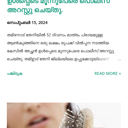
ഉള്‍പ്പെടെ മൂന്നുപേരെ പൊലീസ്
അറസ്റ്റു ചെയ്തു.
സെപ്റ്റംബർ 15, 2024
തമിഴനാട് തേനിയില്‍ 52 ദിവസം മാത്രം പ്രായമുള്ള
ആണ്‍കുഞ്ഞിനെ ഒരു ലക്ഷം രൂപക്ക് വില്‍പ്പന നടത്തിയ
കേസില്‍ അച്ഛൻ ഉള്‍പ്പെടെ മൂന്നുപേരെ പൊലീസ് അറസ്റ്റു
ചെയ്തു. തമിഴ്നാട് തേനി ജില്ലയിലെ ഉപ്പുക്കോട്ടയിലാണ്
സംഭവം. അച്ഛനും കുഞ്ഞിനെ വാങ്ങിയ ബോഡിനായ്ക്കന്നൂർ
പങ്കിടുക
READ MORE »
സ്വദേശികളായ ദമ്ബതികളുമാണ് അറസ്റ്റിലായത്. തേനി
ഉപ്പുക്കോട്ടയിലുള്ള ദമ്ബതികള്‍ക്ക് ജൂലൈമാസം 21 നാണ്
ആണ്‍കുട്ടി ജനിച്ചത്. കുഞ്ഞിൻറെ അമ്മ ചെറിയ തോതില്‍
മാനസിക ആസ്വാസ്ഥ്യമുള്ളയാളാണ്. അച്ഛൻ കൂടുതല്‍
സമയവും മദ്യലഹരിയിലും. തന്‍റെ കുഞ്ഞിനെ ഒരു ലക്ഷം
രൂപക്ക് വില്‍പ്പന നടത്തിയതായി അച്ഛൻ
മദ്യലഹരിയിലിരിക്കെ സമീപവാസികളിലൊരാളോട് പറഞ്ഞു.