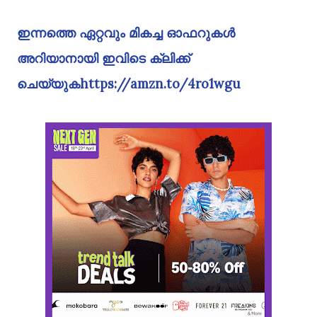
ഇന്നത്തെ ഏറ്റവും മികച്ച ഓഫറുകൾ
അറിയാനായി ഇവിടെ ക്ലിക്ക്
ചെയ്യുകhttps://amzn.to/4ro1wgu