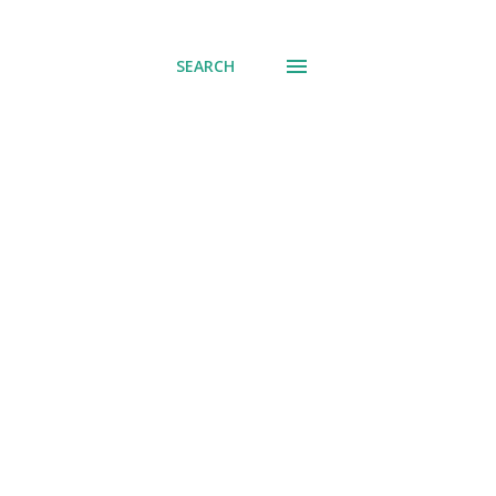
് പോവുക
SEARCH