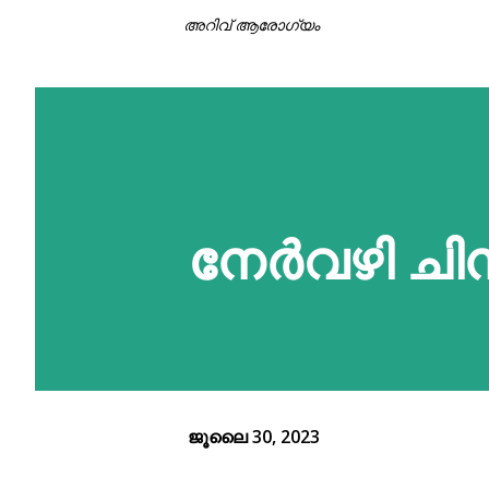
അറിവ് ആരോഗ്യം
നേർവഴി ചി
ജൂലൈ 30, 2023