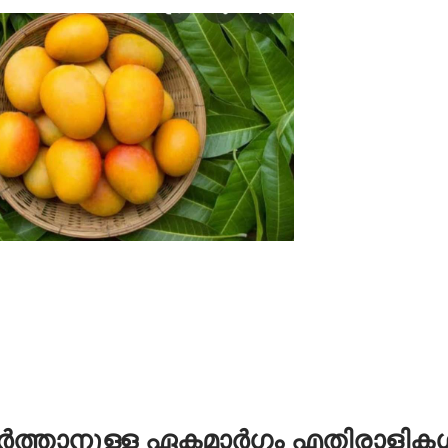
നിർത്താനുള്ള ഏകമാർഗം എതിരാളിക