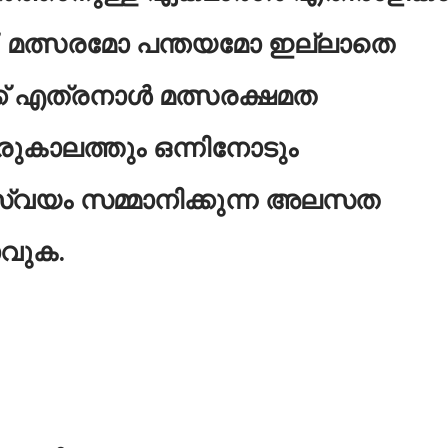
. മത്സരമോ പന്തയമോ ഇല്ലാതെ
്ക് എത്രനാൾ മത്സരക്ഷമത
ുകാലത്തും ഒന്നിനോടും
സ്വയം സമ്മാനിക്കുന്ന അലസത
ാവുക.