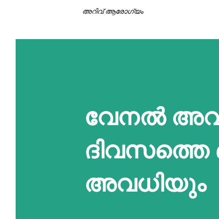
അറിവ് ആരോഗ്യം
വേനല്‍ അവധ
ദിവസത്തെ ബ
അവധിയും