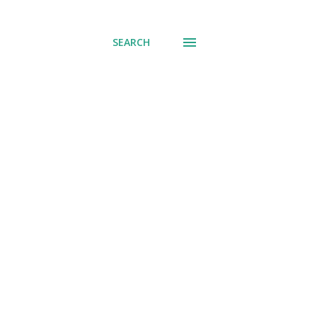
് പോവുക
SEARCH