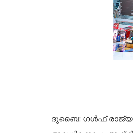
ദുബൈ: ഗള്‍ഫ് രാജ്യങ