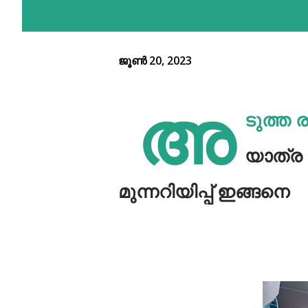
ജൂൺ 20, 2023
അ
ടുത്ത 
യാത്ര 
മുന്നറിയിപ്പ് ഇങ്ങനെ