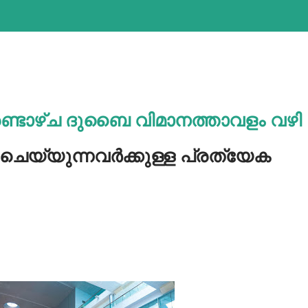
രണ്ടാഴ്ച ദുബൈ വിമാനത്താവളം വഴി
ചെയ്യുന്നവര്‍ക്കുള്ള പ്രത്യേക