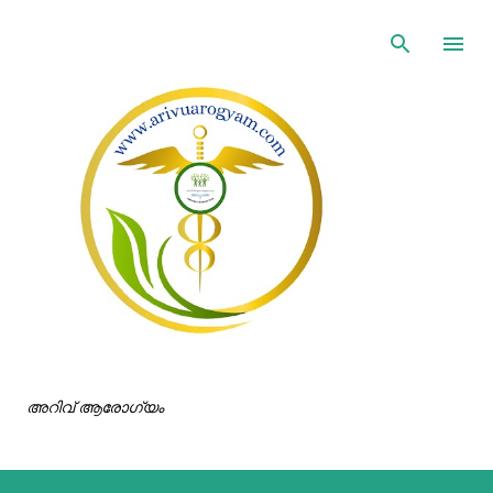
ഇതൊഴിവാക്കി പ്രധാന ഉള്ളടക്കത്തിലേക്ക് പോവുക
അറിവ് ആരോഗ്യം