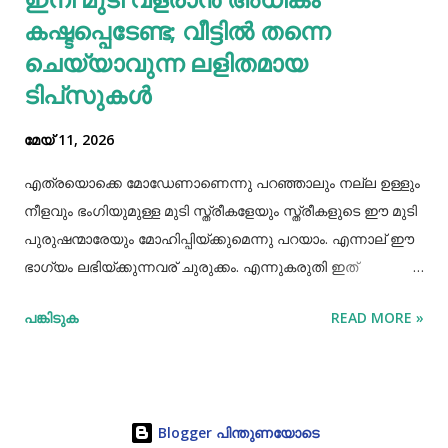
കഷ്ടപ്പെടേണ്ട; വീട്ടിൽ തന്നെ
തുടർന്ന് അച്ഛനെ വീണ്ടും വിശദമായി ചോദ്യം ചെയ്തു.
തുടർന്ന് നടത...
ചെയ്യാവുന്ന ലളിതമായ
ടിപ്‌സുകൾ
മേയ് 11, 2026
എത്രയൊക്കെ മോഡേണാണെന്നു പറഞ്ഞാലും നല്ല ഉള്ളും
നീളവും ഭംഗിയുമുള്ള മുടി സ്ത്രീകളേയും സ്ത്രീകളുടെ ഈ മുടി
പുരുഷന്മാരേയും മോഹിപ്പിയ്ക്കുമെന്നു പറയാം. എന്നാല് ഈ
ഭാഗ്യം ലഭിയ്ക്കുന്നവര് ചുരുക്കം. എന്നുകരുതി ഇത്
അപ്രാപ്യമൊന്നുമല്ല. മുടി നല്ലപോലെ വളരാന്
പങ്കിടുക
READ MORE »
സഹായിക്കുന്ന ചില വഴികളെക്കുറിച്ചറിയൂ,മുടി വളര്‍ച്ചയ്ക്ക്
മുടിയുടെ ശരിയായ സംരക്ഷണവും അത്യാവശ്യം തന്നെ.
ഇതിലൊന്നാണ് മുടി ചീകുന്നതും. മുടി ചീകുമ്പോള്‍
തലയോടിലെ രക്തപ്രവാഹം വര്‍ദ്ധിക്കും എന്നാല്‍ മുടി
Blogger പിന്തുണയോടെ
ചീകുന്നത് ശരിയായ രീതിയിലല്ലെങ്കില്‍ മുടി ജട പിടിക്കാനും