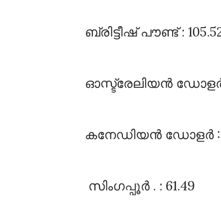
ബ്രിട്ടീഷ്‌ പൗണ്ട്‌ : 105.5
ഓസ്ട്രേലിയൻ ഡോളർ :
കനേഡിയൻ ഡോളർ :6
സിംഗപ്പൂർ . : 61.49