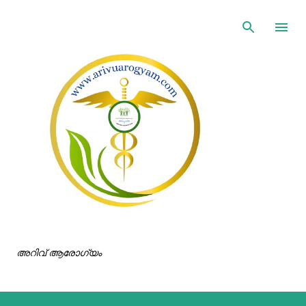
ഇതൊഴിവാക്കി പ്രധാന ഉള്ളടക്കത്തിലേക്ക് പോവുക
അറിവ് ആരോഗ്യം