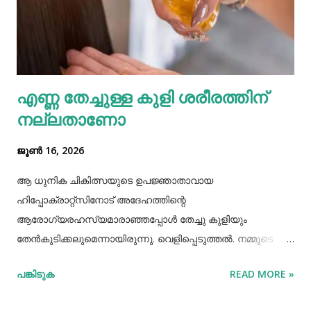
ആരോഗ്യകരമാണ് തുളസി.അതേ പോലെ തന്നെ
ആരോഗ്യമുള്ള വെളുത്ത പല്ലുകള്‍ നേടാനും തുളസി
സഹായിക്കും. ദന്തസംരക്ഷണത്തിന് തുളസി
ഉപയോഗിക്കുന്നത് മഞ്ഞ നിറമകറ്റി തിളക്കം നല്കാന്‍
എണ്ണ തേച്ചുള്ള കുളി ശരീരത്തിന്
മാത്രമല്ല മോണയിലെ രക്തസ്രാവം അല്ലെങ്കില്‍
നല്ലതാണോ
പ്യോറ...
ജൂൺ 16, 2026
ആ ധുനിക ചികിത്സയുടെ ഉപജ്ഞാതാവായ
ഹിപ്പോക്രാറ്റ്സിനോട് അദേഹത്തിന്റെ
ആരോഗ്യരഹസ്യമാരാഞ്ഞപ്പോള്‍ തേച്ചു കുളിയും
തേൻകുടിക്കലുമെന്നായിരുന്നു. വെളിപ്പെടുത്തല്‍. നമ്മുടെ
പഴമക്കാര്‍ ആരോഗ്യത്തോടെ ദീര്‍ഘായുസ്സ്
പങ്കിടുക
READ MORE »
അനുഭവിച്ചിരുന്നവരാണ്. അവര്‍ ആരോഗ്യത്തിനായി
ഏറെയൊന്നും ചെയ്തിരുന്നുമില്ല. അധ്വാനിച്ച്‌, നന്നായി