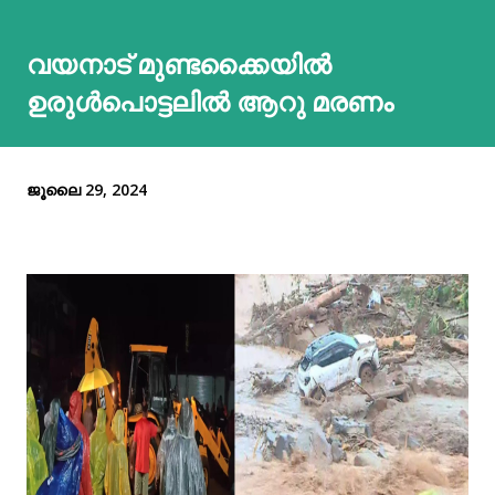
വയനാട് മുണ്ടക്കൈയിൽ
ഉരുൾപൊട്ടലില്‍ ആറു മരണം
ജൂലൈ 29, 2024