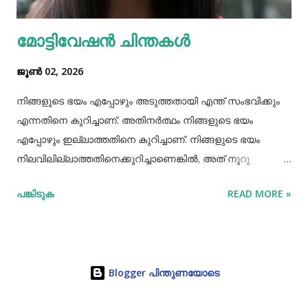
ആദ്യം പറഞ്ഞത്. പോലീസ് മധുരയിലെത്തി പരിശോധന
മോട്ടിവേഷൻ ചിന്തകൾ
നടത്തിയെങ്കിലും കുഞ്ഞ് അവിടെയില്ലെന്ന് കണ്ടെത്തി.
തുടർന്ന് അച്ഛനെ വീണ്ടും വിശദമായി ചോദ്യം ചെയ്തു.
ജൂൺ 02, 2026
തുടർന്ന് നടത...
നിങ്ങളുടെ ഭയം എപ്പോഴും അടുത്തതായി എന്ത് സംഭവിക്കും
എന്നതിനെ കുറിച്ചാണ്. അതിനർത്ഥം നിങ്ങളുടെ ഭയം
എപ്പോഴും ഇല്ലാത്തതിനെ കുറിച്ചാണ്. നിങ്ങളുടെ ഭയം
നിലവിലില്ലാത്തതിനെക്കുറിച്ചാണെങ്കിൽ, അത് നൂറു
ശതമാനം സാങ്കൽപ്പികമാണ്. നമ്മുടെ നിലവിലെ
പങ്കിടുക
READ MORE »
തീരുമാനങ്ങൾക്ക് ഭാവി എന്ത് നിറം നൽകുമെന്ന ഭയം നമ്മൾ
അനുവദിക്കുമ്പോൾ, വർത്തമാന നിമിഷത്തിൽ പൂർണ്ണമായി
ജീവിക്കാനുള്ള നമ്മുടെ കഴിവിനെ നമ്മൾ
പരിമിതപ്പെടുത്തുന്നു.. നെപ്പോളിയൻ ബോണപാർട്ടിൻ്റെ
Blogger പിന്തുണയോടെ
ചെറുപ്പത്തിൽ ഒരു കാട്ടുപൂച്ച അദ്ദേഹത്തിന് നേരെ
ചാടിവീണിരുന്നു. കുട്ടിക്കാലത്ത് കടന്നുവന്ന ആ ഭയം