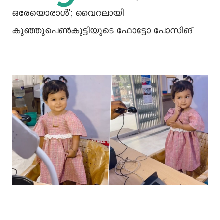
ഒരേയൊരാള്‍'; വൈറലായി
കുഞ്ഞുപെണ്‍കുട്ടിയുടെ ഫോട്ടോ പോസിങ്