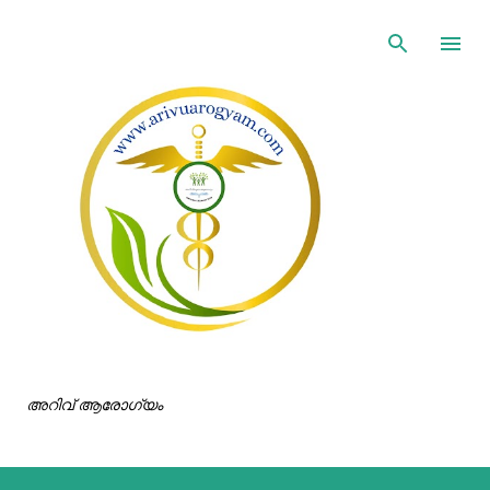
ഇതൊഴിവാക്കി പ്രധാന ഉള്ളടക്കത്തിലേക്ക് പോവുക
അറിവ് ആരോഗ്യം