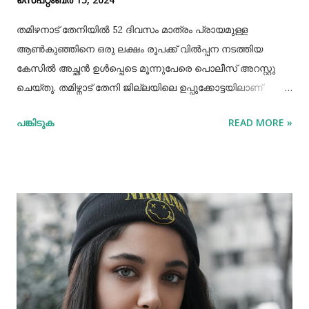
തമിഴനാട് തേനിയില്‍ 52 ദിവസം മാത്രം പ്രായമുള്ള
ആണ്‍കുഞ്ഞിനെ ഒരു ലക്ഷം രൂപക്ക് വില്‍പ്പന നടത്തിയ
കേസില്‍ അച്ഛൻ ഉള്‍പ്പെടെ മൂന്നുപേരെ പൊലീസ് അറസ്റ്റു
ചെയ്തു. തമിഴ്നാട് തേനി ജില്ലയിലെ ഉപ്പുക്കോട്ടയിലാണ്
സംഭവം. അച്ഛനും കുഞ്ഞിനെ വാങ്ങിയ ബോഡിനായ്ക്കന്നൂർ
പങ്കിടുക
READ MORE »
സ്വദേശികളായ ദമ്ബതികളുമാണ് അറസ്റ്റിലായത്. തേനി
ഉപ്പുക്കോട്ടയിലുള്ള ദമ്ബതികള്‍ക്ക് ജൂലൈമാസം 21 നാണ്
ആണ്‍കുട്ടി ജനിച്ചത്. കുഞ്ഞിൻറെ അമ്മ ചെറിയ തോതില്‍
മാനസിക ആസ്വാസ്ഥ്യമുള്ളയാളാണ്. അച്ഛൻ കൂടുതല്‍
സമയവും മദ്യലഹരിയിലും. തന്‍റെ കുഞ്ഞിനെ ഒരു ലക്ഷം
രൂപക്ക് വില്‍പ്പന നടത്തിയതായി അച്ഛൻ
മദ്യലഹരിയിലിരിക്കെ സമീപവാസികളിലൊരാളോട് പറഞ്ഞു.
ഇതോടെയാണ് വിവരം പുറത്തറിഞ്ഞത്. തുടർന്ന്
അയല്‍വാസി പൊലീസിലും ചൈല്‍ഡ് ലൈനിലും വിവരം
അറിയിക്കുകയായിരുന്നു. പൊലീസെത്തി അച്ഛനെയും