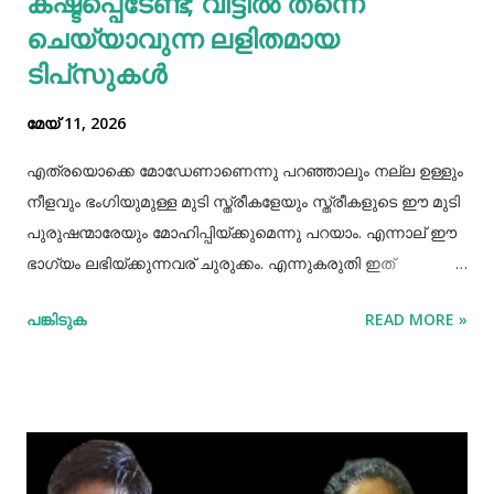
കഷ്ടപ്പെടേണ്ട; വീട്ടിൽ തന്നെ
കാൽസ്യ...
ചെയ്യാവുന്ന ലളിതമായ
ടിപ്‌സുകൾ
മേയ് 11, 2026
എത്രയൊക്കെ മോഡേണാണെന്നു പറഞ്ഞാലും നല്ല ഉള്ളും
നീളവും ഭംഗിയുമുള്ള മുടി സ്ത്രീകളേയും സ്ത്രീകളുടെ ഈ മുടി
പുരുഷന്മാരേയും മോഹിപ്പിയ്ക്കുമെന്നു പറയാം. എന്നാല് ഈ
ഭാഗ്യം ലഭിയ്ക്കുന്നവര് ചുരുക്കം. എന്നുകരുതി ഇത്
അപ്രാപ്യമൊന്നുമല്ല. മുടി നല്ലപോലെ വളരാന്
പങ്കിടുക
READ MORE »
സഹായിക്കുന്ന ചില വഴികളെക്കുറിച്ചറിയൂ,മുടി വളര്‍ച്ചയ്ക്ക്
മുടിയുടെ ശരിയായ സംരക്ഷണവും അത്യാവശ്യം തന്നെ.
ഇതിലൊന്നാണ് മുടി ചീകുന്നതും. മുടി ചീകുമ്പോള്‍
തലയോടിലെ രക്തപ്രവാഹം വര്‍ദ്ധിക്കും എന്നാല്‍ മുടി
ചീകുന്നത് ശരിയായ രീതിയിലല്ലെങ്കില്‍ മുടി ജട പിടിക്കാനും
പൊട്ടിപ്പോകാനുമുള്ള സാധ്യതയും കൂടും. മുടി ശരിയായി