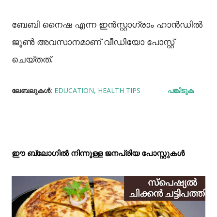
ബേബി നൈഷ എന്ന ഇൻസ്റ്റാഗ്രാം ഹാൻഡിൽ
ജൂൺ അവസാനമാണ് വീഡിയോ പോസ്റ്റ്
ചെയ്തത്.
ലേബലുകള്‍:
EDUCATION
HEALTH TIPS
പങ്കിടുക
ഈ ബ്ലോഗിൽ നിന്നുള്ള ജനപ്രിയ പോസ്റ്റുകള്‍‌