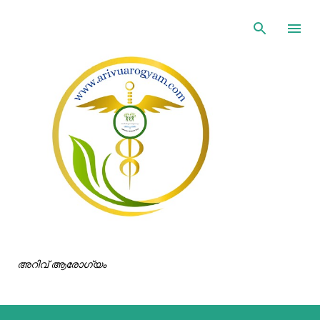
ഇതൊഴിവാക്കി പ്രധാന ഉള്ളടക്കത്തിലേക്ക് പോവുക
അറിവ് ആരോഗ്യം