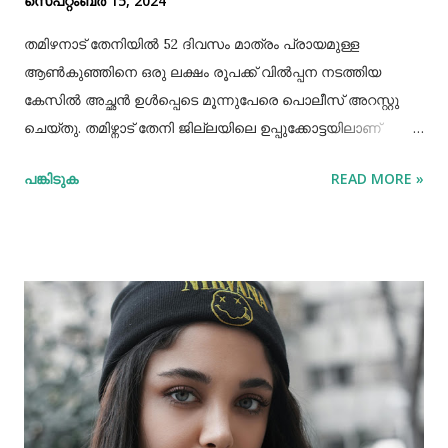
സെപ്റ്റംബർ 15, 2024
തമിഴനാട് തേനിയില്‍ 52 ദിവസം മാത്രം പ്രായമുള്ള
ആണ്‍കുഞ്ഞിനെ ഒരു ലക്ഷം രൂപക്ക് വില്‍പ്പന നടത്തിയ
കേസില്‍ അച്ഛൻ ഉള്‍പ്പെടെ മൂന്നുപേരെ പൊലീസ് അറസ്റ്റു
ചെയ്തു. തമിഴ്നാട് തേനി ജില്ലയിലെ ഉപ്പുക്കോട്ടയിലാണ്
സംഭവം. അച്ഛനും കുഞ്ഞിനെ വാങ്ങിയ ബോഡിനായ്ക്കന്നൂർ
പങ്കിടുക
READ MORE »
സ്വദേശികളായ ദമ്ബതികളുമാണ് അറസ്റ്റിലായത്. തേനി
ഉപ്പുക്കോട്ടയിലുള്ള ദമ്ബതികള്‍ക്ക് ജൂലൈമാസം 21 നാണ്
ആണ്‍കുട്ടി ജനിച്ചത്. കുഞ്ഞിൻറെ അമ്മ ചെറിയ തോതില്‍
മാനസിക ആസ്വാസ്ഥ്യമുള്ളയാളാണ്. അച്ഛൻ കൂടുതല്‍
സമയവും മദ്യലഹരിയിലും. തന്‍റെ കുഞ്ഞിനെ ഒരു ലക്ഷം
രൂപക്ക് വില്‍പ്പന നടത്തിയതായി അച്ഛൻ
മദ്യലഹരിയിലിരിക്കെ സമീപവാസികളിലൊരാളോട് പറഞ്ഞു.
ഇതോടെയാണ് വിവരം പുറത്തറിഞ്ഞത്. തുടർന്ന്
അയല്‍വാസി പൊലീസിലും ചൈല്‍ഡ് ലൈനിലും വിവരം
അറിയിക്കുകയായിരുന്നു. പൊലീസെത്തി അച്ഛനെയും