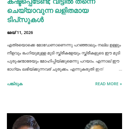
കഷ്ടപ്പെടേണ്ട; വീട്ടിൽ തന്നെ
കാൽസ്യ...
ചെയ്യാവുന്ന ലളിതമായ
ടിപ്‌സുകൾ
മേയ് 11, 2026
എത്രയൊക്കെ മോഡേണാണെന്നു പറഞ്ഞാലും നല്ല ഉള്ളും
നീളവും ഭംഗിയുമുള്ള മുടി സ്ത്രീകളേയും സ്ത്രീകളുടെ ഈ മുടി
പുരുഷന്മാരേയും മോഹിപ്പിയ്ക്കുമെന്നു പറയാം. എന്നാല് ഈ
ഭാഗ്യം ലഭിയ്ക്കുന്നവര് ചുരുക്കം. എന്നുകരുതി ഇത്
അപ്രാപ്യമൊന്നുമല്ല. മുടി നല്ലപോലെ വളരാന്
പങ്കിടുക
READ MORE »
സഹായിക്കുന്ന ചില വഴികളെക്കുറിച്ചറിയൂ,മുടി വളര്‍ച്ചയ്ക്ക്
മുടിയുടെ ശരിയായ സംരക്ഷണവും അത്യാവശ്യം തന്നെ.
ഇതിലൊന്നാണ് മുടി ചീകുന്നതും. മുടി ചീകുമ്പോള്‍
തലയോടിലെ രക്തപ്രവാഹം വര്‍ദ്ധിക്കും എന്നാല്‍ മുടി
ചീകുന്നത് ശരിയായ രീതിയിലല്ലെങ്കില്‍ മുടി ജട പിടിക്കാനും
പൊട്ടിപ്പോകാനുമുള്ള സാധ്യതയും കൂടും. മുടി ശരിയായി