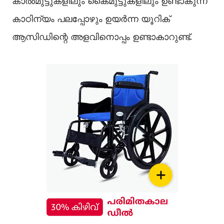
കാല്‍മുട്ടുകളിലും കൈമുട്ടുകളിലും ഉണ്ടാകുന്ന
കാഠിന്യം പലപ്പോഴും ഉയർന്ന യൂറിക്
ആസിഡിന്റെ അളവിനൊപ്പം ഉണ്ടാകാറുണ്ട്.