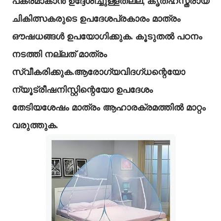
പകരമാകാൻ ഉദ്ദേശിച്ചുള്ളതല്ല, കൃതഹസ്തരായ
ചികിത്സകരുടെ ഉപദേശപ്രകാരം മാത്രം
ഔഷധങ്ങൾ ഉപയോഗിക്കുക. കൂടുതൽ പഠനം
നടത്തി നല്ലത് മാത്രം
സ്വീകരിക്കുക.ആരോഗ്യവിദഗ്ധന്റെയോ
ന്യൂട്രീഷനിസ്റ്റിന്റെയോ ഉപദേശം
തേടിയശേഷം മാത്രം ആഹാരക്രമത്തില്‍ മാറ്റം
വരുത്തുക.