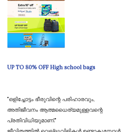
UP TO 80% OFF High school bags
"ഒളിച്ചോട്ടം ഭീരുവിന്റെ പരിഹാരവും,
അതിജീവനം ആത്മധൈര്യമുള്ളവന്റെ
പ്രതിവിധിയുമാണ്."
ജീവിതത്തിൽ വെല്ലുവിളികൾ ഉണ്ടാകുമ്പോൾ