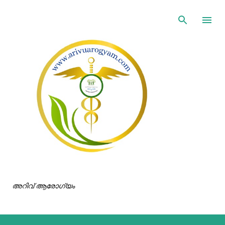
ഇതൊഴിവാക്കി പ്രധാന ഉള്ളടക്കത്തിലേക്ക് പോവുക
അറിവ് ആരോഗ്യം