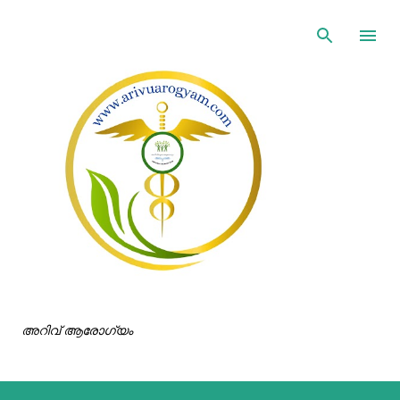
ഇതൊഴിവാക്കി പ്രധാന ഉള്ളടക്കത്തിലേക്ക് പോവുക
അറിവ് ആരോഗ്യം