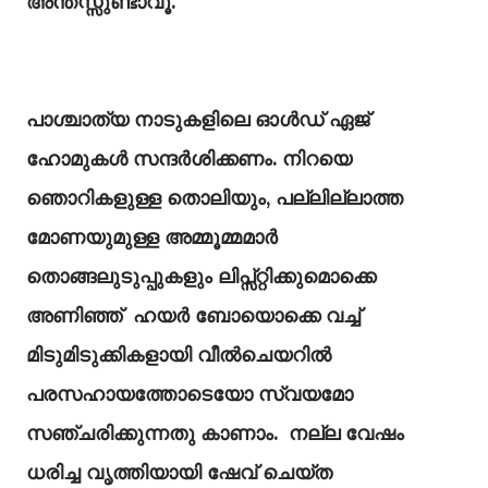
അന്തസ്സുണ്ടാവൂ.
പാശ്ചാത്യ നാടുകളിലെ ഓൾഡ് ഏജ്
ഹോമുകൾ സന്ദർശിക്കണം. നിറയെ
ഞൊറികളുള്ള തൊലിയും, പല്ലില്ലാത്ത
മോണയുമുള്ള അമ്മൂമ്മമാർ
തൊങ്ങലുടുപ്പുകളും ലിപ്സ്റ്റിക്കുമൊക്കെ
അണിഞ്ഞ് ഹയർ ബോയൊക്കെ വച്ച്
മിടുമിടുക്കികളായി വീൽചെയറിൽ
പരസഹായത്തോടെയോ സ്വയമോ
സഞ്ചരിക്കുന്നതു കാണാം. നല്ല വേഷം
ധരിച്ച വൃത്തിയായി ഷേവ് ചെയ്ത