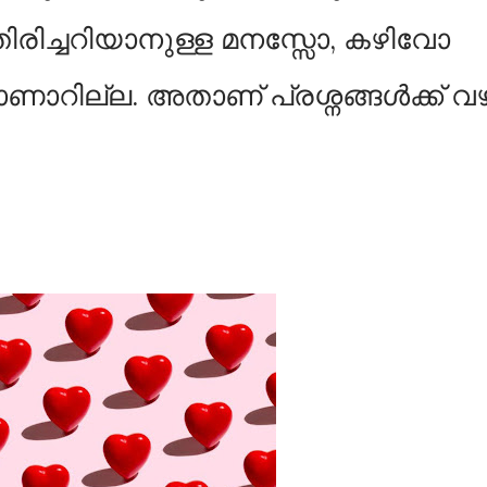
തിരിച്ചറിയാനുള്ള മനസ്സോ, കഴിവോ
കാണാറില്ല. അതാണ് പ്രശ്നങ്ങൾക്ക് വഴ