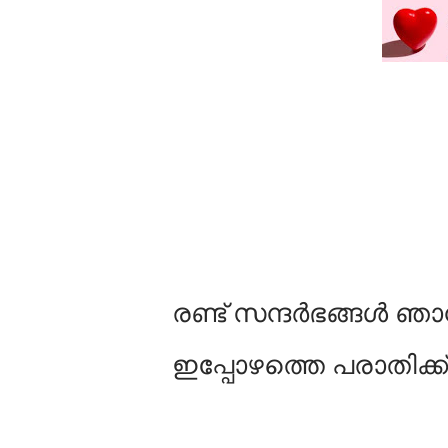
രണ്ട് സന്ദർഭങ്ങൾ ഞാ
ഇപ്പോഴത്തെ പരാതിക്ക