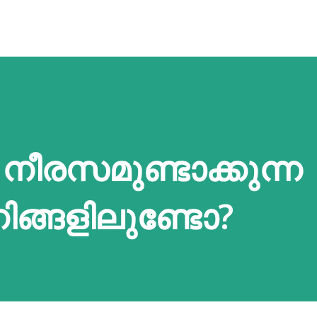
 നീരസമുണ്ടാക്കുന്ന
നിങ്ങളിലുണ്ടോ?