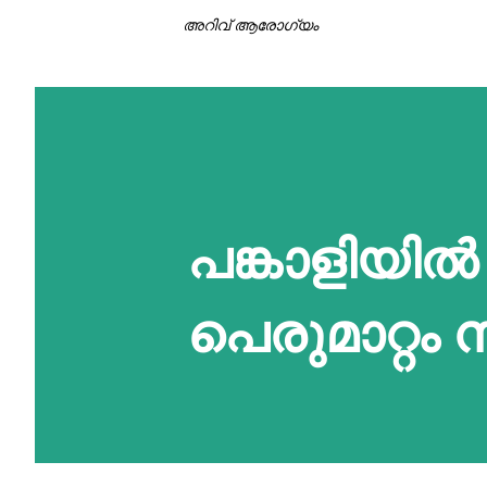
അറിവ് ആരോഗ്യം
പങ്കാളിയിൽ
പെരുമാറ്റം 