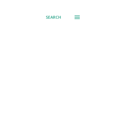
് പോവുക
SEARCH