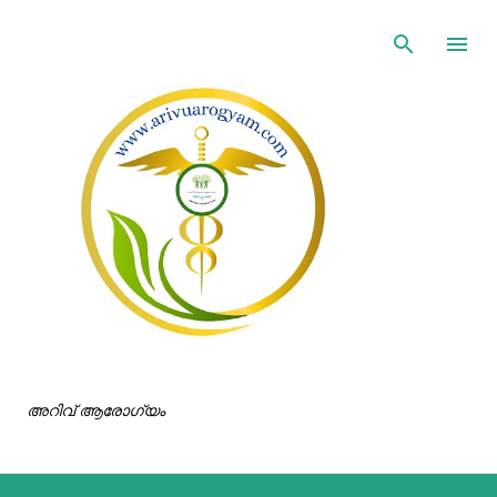
ഇതൊഴിവാക്കി പ്രധാന ഉള്ളടക്കത്തിലേക്ക് പോവുക
അറിവ് ആരോഗ്യം