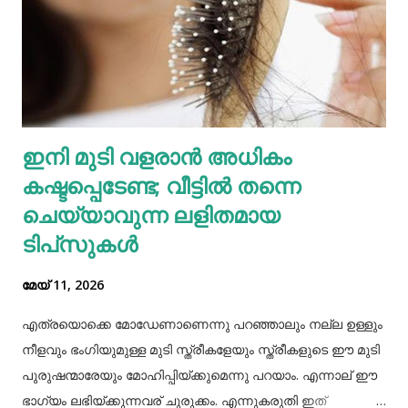
അയല്‍വാസി പൊലീസിലും ചൈല്‍ഡ് ലൈനിലും വിവരം
അറിയിക്കുകയായിരുന്നു. പൊലീസെത്തി അച്ഛനെയും
അമ്മയെയും മുത്തശ്ശിയെയും ചോദ്യം ചെയ്തു.
മധുരയിലുള്ള ബന്ധുവിന് കുട്ടികളില്ലാത്തതിനാല്‍
വളർത്താൻ ഏല്‍പ്പിച്ചുവെന്നാണ് അച്ഛൻ പൊലീസിനോട്
ആദ്യം പറഞ്ഞത്. പോലീസ് മധുരയിലെത്തി പരിശോധന
ഇനി മുടി വളരാൻ അധികം
നടത്തിയെങ്കിലും കുഞ്ഞ് അവിടെയില്ലെന്ന് കണ്ടെത്തി.
കഷ്ടപ്പെടേണ്ട; വീട്ടിൽ തന്നെ
തുടർന്ന് അച്ഛനെ വീണ്ടും വിശദമായി ചോദ്യം ചെയ്തു.
തുടർന്ന് നടത...
ചെയ്യാവുന്ന ലളിതമായ
ടിപ്‌സുകൾ
മേയ് 11, 2026
എത്രയൊക്കെ മോഡേണാണെന്നു പറഞ്ഞാലും നല്ല ഉള്ളും
നീളവും ഭംഗിയുമുള്ള മുടി സ്ത്രീകളേയും സ്ത്രീകളുടെ ഈ മുടി
പുരുഷന്മാരേയും മോഹിപ്പിയ്ക്കുമെന്നു പറയാം. എന്നാല് ഈ
ഭാഗ്യം ലഭിയ്ക്കുന്നവര് ചുരുക്കം. എന്നുകരുതി ഇത്