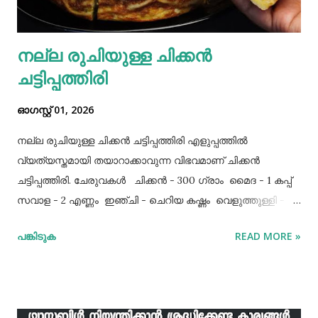
നല്ല രുചിയുള്ള ചിക്കൻ
ചട്ടിപ്പത്തിരി
ഓഗസ്റ്റ് 01, 2026
നല്ല രുചിയുള്ള ചിക്കൻ ചട്ടിപ്പത്തിരി എളുപ്പത്തിൽ
വ്യത്യസ്തമായി തയാറാക്കാവുന്ന വിഭവമാണ് ചിക്കൻ
ചട്ടിപ്പത്തിരി. ചേരുവകൾ ചിക്കൻ - 300 ഗ്രാം മൈദ - 1 കപ്പ്‌
സവാള - 2 എണ്ണം ഇഞ്ചി - ചെറിയ കഷ്ണം വെളുത്തുള്ളി - 5
അല്ലി മുട്ട - 3 എണ്ണം ഉപ്പ് - ആവശ്യത്തിന് തയാറക്കുന്ന
പങ്കിടുക
READ MORE »
വിധം ചിക്കൻ കുറച്ച് ഉപ്പും കുരുമുളകുപൊടിയും
ഗരംമസാലപ്പൊടിയും ഇഞ്ചി–വെളുത്തുള്ളിയും ചേർത്ത്
വേവിക്കാം. ഇത് തണുത്തതിന് ശേഷം ഒന്ന് പിച്ചിയെടുക്കാം.
ഇനി ഒരു പാനിൽ വെളിച്ചെണ്ണ ഒഴിച്ച് ചൂടായശേഷം അതിൽ