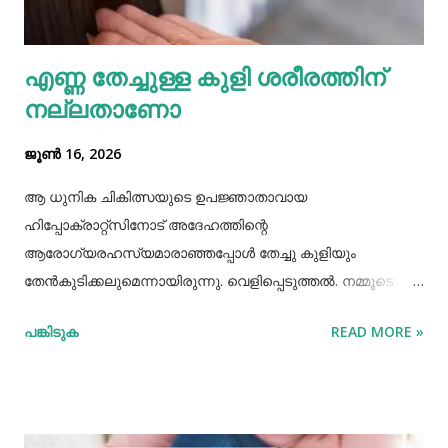
സഹായിക്കും. ദന്തസംരക്ഷണത്തിന് തുളസി
ഉപയോഗിക്കുന്നത് മഞ്ഞ നിറമകറ്റി തിളക്കം നല്കാന്‍
എണ്ണ തേച്ചുള്ള കുളി ശരീരത്തിന്
മാത്രമല്ല മോണയിലെ രക്തസ്രാവം അല്ലെങ്കില്‍
നല്ലതാണോ
പ്യോറ...
ജൂൺ 16, 2026
ആ ധുനിക ചികിത്സയുടെ ഉപജ്ഞാതാവായ
ഹിപ്പോക്രാറ്റ്സിനോട് അദേഹത്തിന്റെ
ആരോഗ്യരഹസ്യമാരാഞ്ഞപ്പോള്‍ തേച്ചു കുളിയും
തേൻകുടിക്കലുമെന്നായിരുന്നു. വെളിപ്പെടുത്തല്‍. നമ്മുടെ
പഴമക്കാര്‍ ആരോഗ്യത്തോടെ ദീര്‍ഘായുസ്സ്
പങ്കിടുക
READ MORE »
അനുഭവിച്ചിരുന്നവരാണ്. അവര്‍ ആരോഗ്യത്തിനായി
ഏറെയൊന്നും ചെയ്തിരുന്നുമില്ല. അധ്വാനിച്ച്‌, നന്നായി
വിയര്‍ത്ത്, നന്നായി വിശന്നുഭക്ഷിക്കുന്നതിലും നിത്യവും
നിറുകയില്‍ എണ്ണതേച്ചു കുളിക്കുന്നതിലും നിഷ്കര്‍ഷത