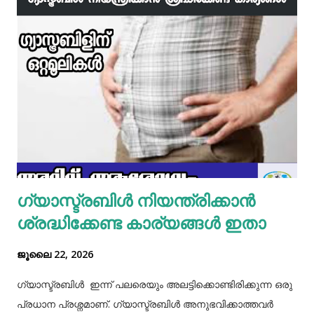
ഇഞ്ചി വെളുത്തുള്ളി, സവാള എന്നിവ ചേർത്ത് വഴറ്റാം.
ഇതിൽ പൊടികളെല്ലാം ചേർത്ത് ചൂടാക്കിയശേഷം വേവിച്ച്
മാറ്റിവച്ച ചിക്കൻ ചേർത്ത് ഒന്ന് ഇളകിയെടുക്കാം. ഇനി ഒരു
മിക്സിയുടെ ജാറിലേക്ക് മുട്ട, മൈദ, വെള്ളം പാകത്തിന് ഉപ്പ്
എന്നിവ ചേർത്ത് നന്നായിട്ട് അടിച്ചെടുക്കാം. ഇനി ഒരു പാനിൽ
മാവൊഴിച്ചു ദോശ ചുട്ടെടുക്കാം. ഇനി ഒരു പാത്രത്തിൽ മുട്ട
പൊട്ടിച്ച് ഒഴിക്കാം കൂടെത്തന്നെ പാൽ, കുരുമുളകുപൊടി, ഉപ്പ്,
മല്ലിയില എന്നിവ ചേർത്തൊരു മിക്സ്‌ തയാറാക്കാം. ഇനി
ഒരു പാനിൽ കുറച്ച് നെയ്യ് തടവിയ ശേഷം അതിൽ തയാ...
ഗ്യാസ്ട്രബിൾ നിയന്ത്രിക്കാൻ
ശ്രദ്ധിക്കേണ്ട കാര്യങ്ങൾ ഇതാ
ജൂലൈ 22, 2026
ഗ്യാസ്ട്രബിൾ ഇന്ന് പലരെയും അലട്ടിക്കൊണ്ടിരിക്കുന്ന ഒരു
പ്രധാന പ്രശ്നമാണ്. ഗ്യാസ്ട്രബിൾ അനുഭവിക്കാത്തവർ