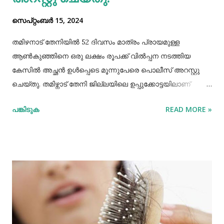
സെപ്റ്റംബർ 15, 2024
തമിഴനാട് തേനിയില്‍ 52 ദിവസം മാത്രം പ്രായമുള്ള
ആണ്‍കുഞ്ഞിനെ ഒരു ലക്ഷം രൂപക്ക് വില്‍പ്പന നടത്തിയ
കേസില്‍ അച്ഛൻ ഉള്‍പ്പെടെ മൂന്നുപേരെ പൊലീസ് അറസ്റ്റു
ചെയ്തു. തമിഴ്നാട് തേനി ജില്ലയിലെ ഉപ്പുക്കോട്ടയിലാണ്
സംഭവം. അച്ഛനും കുഞ്ഞിനെ വാങ്ങിയ ബോഡിനായ്ക്കന്നൂർ
പങ്കിടുക
READ MORE »
സ്വദേശികളായ ദമ്ബതികളുമാണ് അറസ്റ്റിലായത്. തേനി
ഉപ്പുക്കോട്ടയിലുള്ള ദമ്ബതികള്‍ക്ക് ജൂലൈമാസം 21 നാണ്
ആണ്‍കുട്ടി ജനിച്ചത്. കുഞ്ഞിൻറെ അമ്മ ചെറിയ തോതില്‍
മാനസിക ആസ്വാസ്ഥ്യമുള്ളയാളാണ്. അച്ഛൻ കൂടുതല്‍
സമയവും മദ്യലഹരിയിലും. തന്‍റെ കുഞ്ഞിനെ ഒരു ലക്ഷം
രൂപക്ക് വില്‍പ്പന നടത്തിയതായി അച്ഛൻ
മദ്യലഹരിയിലിരിക്കെ സമീപവാസികളിലൊരാളോട് പറഞ്ഞു.
ഇതോടെയാണ് വിവരം പുറത്തറിഞ്ഞത്. തുടർന്ന്