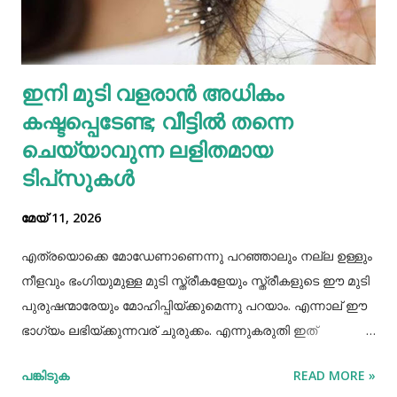
മധുരയിലുള്ള ബന്ധുവിന് കുട്ടികളില്ലാത്തതിനാല്‍
വളർത്താൻ ഏല്‍പ്പിച്ചുവെന്നാണ് അച്ഛൻ പൊലീസിനോട്
ആദ്യം പറഞ്ഞത്. പോലീസ് മധുരയിലെത്തി പരിശോധന
ഇനി മുടി വളരാൻ അധികം
നടത്തിയെങ്കിലും കുഞ്ഞ് അവിടെയില്ലെന്ന് കണ്ടെത്തി.
കഷ്ടപ്പെടേണ്ട; വീട്ടിൽ തന്നെ
തുടർന്ന് അച്ഛനെ വീണ്ടും വിശദമായി ചോദ്യം ചെയ്തു.
തുടർന്ന് നടത...
ചെയ്യാവുന്ന ലളിതമായ
ടിപ്‌സുകൾ
മേയ് 11, 2026
എത്രയൊക്കെ മോഡേണാണെന്നു പറഞ്ഞാലും നല്ല ഉള്ളും
നീളവും ഭംഗിയുമുള്ള മുടി സ്ത്രീകളേയും സ്ത്രീകളുടെ ഈ മുടി
പുരുഷന്മാരേയും മോഹിപ്പിയ്ക്കുമെന്നു പറയാം. എന്നാല് ഈ
ഭാഗ്യം ലഭിയ്ക്കുന്നവര് ചുരുക്കം. എന്നുകരുതി ഇത്
അപ്രാപ്യമൊന്നുമല്ല. മുടി നല്ലപോലെ വളരാന്
പങ്കിടുക
READ MORE »
സഹായിക്കുന്ന ചില വഴികളെക്കുറിച്ചറിയൂ,മുടി വളര്‍ച്ചയ്ക്ക്