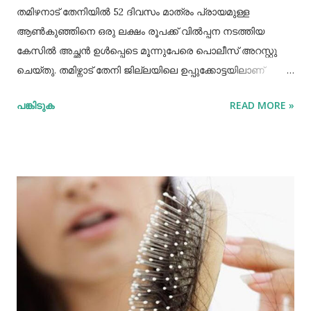
തമിഴനാട് തേനിയില്‍ 52 ദിവസം മാത്രം പ്രായമുള്ള
ആണ്‍കുഞ്ഞിനെ ഒരു ലക്ഷം രൂപക്ക് വില്‍പ്പന നടത്തിയ
കേസില്‍ അച്ഛൻ ഉള്‍പ്പെടെ മൂന്നുപേരെ പൊലീസ് അറസ്റ്റു
ചെയ്തു. തമിഴ്നാട് തേനി ജില്ലയിലെ ഉപ്പുക്കോട്ടയിലാണ്
സംഭവം. അച്ഛനും കുഞ്ഞിനെ വാങ്ങിയ ബോഡിനായ്ക്കന്നൂർ
പങ്കിടുക
READ MORE »
സ്വദേശികളായ ദമ്ബതികളുമാണ് അറസ്റ്റിലായത്. തേനി
ഉപ്പുക്കോട്ടയിലുള്ള ദമ്ബതികള്‍ക്ക് ജൂലൈമാസം 21 നാണ്
ആണ്‍കുട്ടി ജനിച്ചത്. കുഞ്ഞിൻറെ അമ്മ ചെറിയ തോതില്‍
മാനസിക ആസ്വാസ്ഥ്യമുള്ളയാളാണ്. അച്ഛൻ കൂടുതല്‍
സമയവും മദ്യലഹരിയിലും. തന്‍റെ കുഞ്ഞിനെ ഒരു ലക്ഷം
രൂപക്ക് വില്‍പ്പന നടത്തിയതായി അച്ഛൻ
മദ്യലഹരിയിലിരിക്കെ സമീപവാസികളിലൊരാളോട് പറഞ്ഞു.
ഇതോടെയാണ് വിവരം പുറത്തറിഞ്ഞത്. തുടർന്ന്
അയല്‍വാസി പൊലീസിലും ചൈല്‍ഡ് ലൈനിലും വിവരം
അറിയിക്കുകയായിരുന്നു. പൊലീസെത്തി അച്ഛനെയും
അമ്മയെയും മുത്തശ്ശിയെയും ചോദ്യം ചെയ്തു.