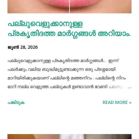
തെറ്റിദ്ധാരണ ഉണ്ടാക്കാൻ കാരണമായിത്തീരും. അതുപോലെ
വെള്ളം പോലെയുള്ള സാധനങ്ങൾ ഒരു പാത്രത്തിൽ
പല്ലുവെളുക്കാനുള്ള
കൊണ്ടുവച്ചാൽ അത് അപ്പാടെ കുടിക്കാതെ മറ്റുള്ളവർക്ക്
പ്രകൃതിദത്ത മാര്‍ഗ്ഗങ്ങള്‍ അറിയാം.
കൂട...
ജൂൺ 28, 2026
പല്ലുവെളുക്കാനുള്ള പ്രകൃതിദത്ത മാര്‍ഗ്ഗങ്ങള്‍... ഇന്ന്
പലർക്കും വലിയ ബുദ്ധിമുട്ടുണ്ടാക്കുന്ന ഒരു പ്രശ്നമായി
മാറിയിരിക്കുകയാണ് പല്ലിന്റെ മഞ്ഞനിറം . പല്ലിന്റെ നിറം
മാറി നല്ല വെളുത്ത പല്ലുകൾ ഉണ്ടാവാൻ വേണ്ടി പലതും
ചെയ്തു നോക്കിയിട്ടും പരാജയപ്പെട്ടവർ ഏറെയാണ്.
പങ്കിടുക
READ MORE »
പല്ലിന്‍റെ മഞ്ഞനിറം മാറ്റാന്‍ പല മാര്‍ഗ്ഗങ്ങളും
പ്രയോഗിക്കാറുണ്ട്. ദോഷങ്ങളൊന്നുമില്ലാതെ പല്ലിന്
വെളുപ്പ് നിറം നേടാന്‍ സഹായിക്കുന്ന ചില പ്രകൃതിദത്തമായ
ചില നാടൻ വഴികളുണ്ട്. അവയില്‍ ചിലത് ഇവിടെ
പരിചയപ്പെടാം. പഴങ്ങളും പച്ചക്കറികളും വിറ്റാമിന്‍ സി