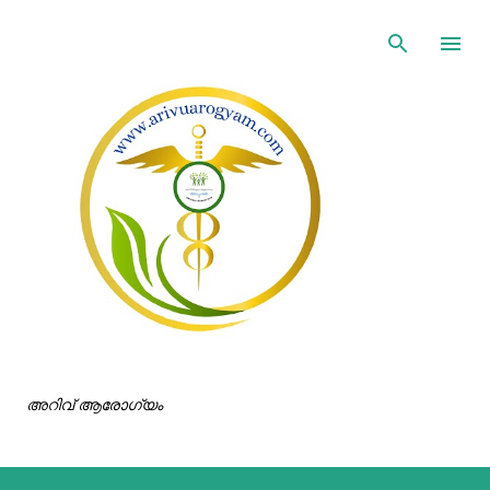
ഇതൊഴിവാക്കി പ്രധാന ഉള്ളടക്കത്തിലേക്ക് പോവുക
അറിവ് ആരോഗ്യം