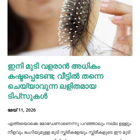
അടങ്ങിയിട്ടുണ്ട്, പ്രോട്ടീന്റെ മികച്ച സ്രോതസ്സാണ്.
വെള്ളകടല... പ്രോട്ടീൻ, ഫോളേറ്റ് (വിറ്റാമിൻ ബി 9), ഇരുമ്പ്,
സിങ്ക്, നാരുകൾ എന്നിവയുടെ മികച്ച ഉറവിടമാണ്
വെള്ളക്കടല. നാരുകളും പ്രോട്ടീനുകളും
അടങ്ങിയിരിക്കുന്നതിനാൽ വെള്ളക്കടല പതിവായി
കഴിക്കുന്നത് ചില രോഗങ്ങൾ തടയാൻ സഹായിക്കുന്നു. റാഗി...
എല്ലാത്തരം തിനയും പോഷകസമൃദ്ധമാണെങ്കിലും, റാഗിക്ക്
ഇനി മുടി വളരാൻ അധികം
ചില പ്രത്യേക ഗുണങ്ങളുണ്ട്. റാഗി ഗ്ലൂറ്റൻ രഹിതവും
കഷ്ടപ്പെടേണ്ട; വീട്ടിൽ തന്നെ
പ്രോട്ടീനാൽ സമ്പുഷ്ടവുമാണ്. മറ്റ് തിനകളേക്കാൾ കൂടുതൽ
കാൽസ്യ...
ചെയ്യാവുന്ന ലളിതമായ
ടിപ്‌സുകൾ
മേയ് 11, 2026
എത്രയൊക്കെ മോഡേണാണെന്നു പറഞ്ഞാലും നല്ല ഉള്ളും
നീളവും ഭംഗിയുമുള്ള മുടി സ്ത്രീകളേയും സ്ത്രീകളുടെ ഈ മുടി