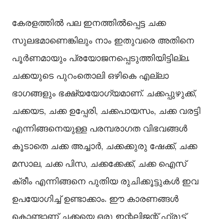
കേരളത്തിൽ പല ഇനത്തിൽപ്പെട്ട ചക്ക
സുലഭമാണെങ്കിലും നാം ഇതുവരെ അതിനെ
പൂർണമായും പ്രയോജനപ്പെടുത്തിയിട്ടില്ല.
ചക്കയുടെ പുറംതൊലി ഒഴികെ എല്ലാ
ഭാഗങ്ങളും ഭക്ഷ്യയോഗ്യമാണ്. ചക്കപ്പുഴുക്ക്,
ചക്കയട, ചക്ക ഉപ്പേരി, ചക്കപായസം, ചക്ക വരട്ടി
എന്നിങ്ങനെയുള്ള പരമ്പരാഗത വിഭവങ്ങൾ
കൂടാതെ ചക്ക അച്ചാർ, ചക്കക്കുരു ഷേക്ക്, ചക്ക
മസാല, ചക്ക പിസ, ചക്കക്കേക്ക്, ചക്ക ഐസ്
ക്രീം എന്നിങ്ങനെ പുതിയ രുചിക്കൂട്ടുകൾ ഇവ
ഉപയോഗിച്ച് ഉണ്ടാക്കാം. ഈ കാരണങ്ങൾ
കൊണ്ടാണ് ചക്കയെ ഒരു ഇന്റലിജന്റ് ഫ്രൂട്ട്