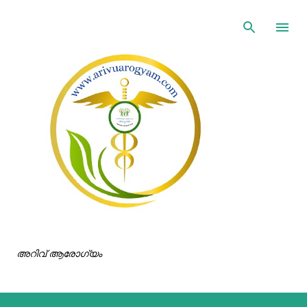
ഇതൊഴിവാക്കി പ്രധാന ഉള്ളടക്കത്തിലേക്ക് പോവുക
അറിവ് ആരോഗ്യം