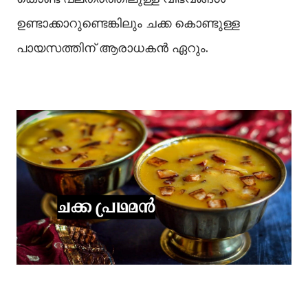
ഉണ്ടാക്കാറുണ്ടെങ്കിലും ചക്ക കൊണ്ടുള്ള
പായസത്തിന് ആരാധകൻ ഏറും.