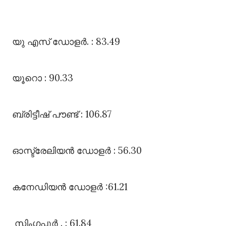
യു എസ്‌ ഡോളർ. : 83.49
യൂറൊ : 90.33
ബ്രിട്ടീഷ്‌ പൗണ്ട്‌ : 106.87
ഓസ്ട്രേലിയൻ ഡോളർ : 56.30
കനേഡിയൻ ഡോളർ :61.21
സിംഗപ്പൂർ . : 61.84