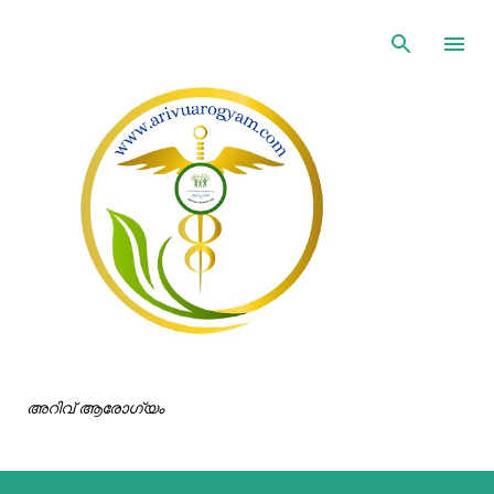
ഇതൊഴിവാക്കി പ്രധാന ഉള്ളടക്കത്തിലേക്ക് പോവുക
അറിവ് ആരോഗ്യം