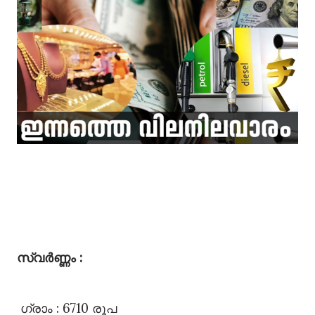
സ്വർണ്ണം :
ഗ്രാം : 6710 രൂപ