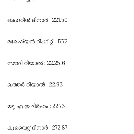
ബഹറിൻ ദിനാർ : 221.50
മലേഷ്യൻ റിംഗിറ്റ്‌ : 17.72
സൗദി റിയാൽ : 22.25l6
ഖത്തർ റിയാൽ : 22.93
യു എ ഇ ദിർഹം : 22.73
കുവൈറ്റ്‌ ദിനാർ : 272.87