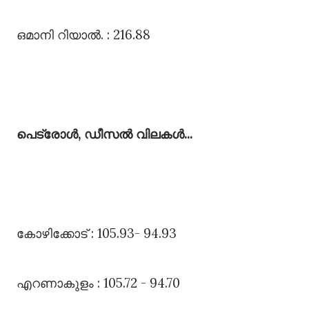
ഒമാനി റിയാൽ. : 216.88
പെട്രോൾ, ഡീസൽ വിലകൾ...
കോഴിക്കോട്‌ : 105.93- 94.93
എറണാകുളം : 105.72 - 94.70