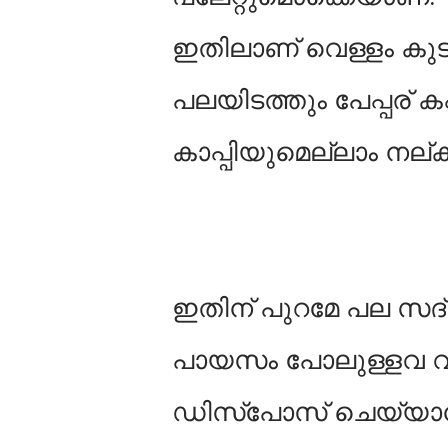
ഇതിലാണ് വെള്ളം കുടിക
പലയിടത്തും പേപ്പര് 
കാപ്പിയുമെല്ലാം നല്
ഇതിന് പുറമേ പല സദ്യക
പായസം പോലുള്ളവ വി
ഡിസ്പോസ് ചെയ്യാന