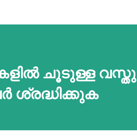
ുകളിൽ ചൂടുള്ള വസ്ത
ർ ശ്രദ്ധിക്കുക