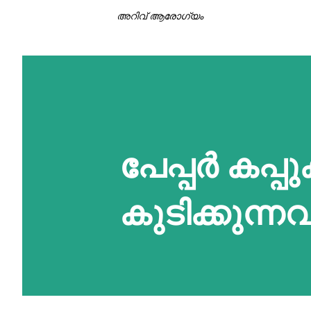
അറിവ് ആരോഗ്യം
പേപ്പർ കപ്പ
കുടിക്കുന്നവ