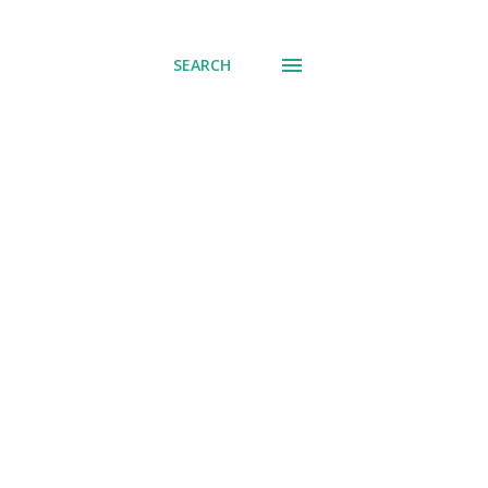
് പോവുക
SEARCH