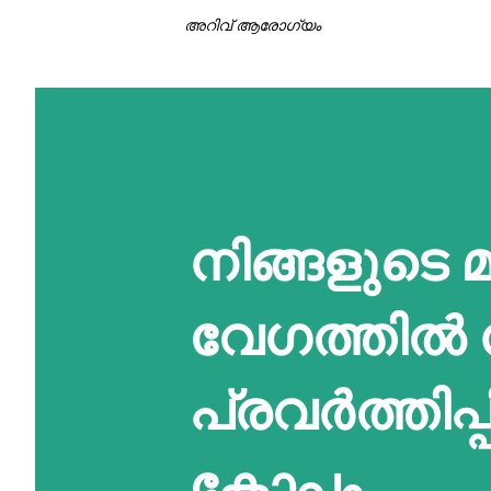
അറിവ് ആരോഗ്യം
നിങ്ങളുടെ 
വേഗത്തിൽ 
പ്രവർത്തിപ്
കോപം.