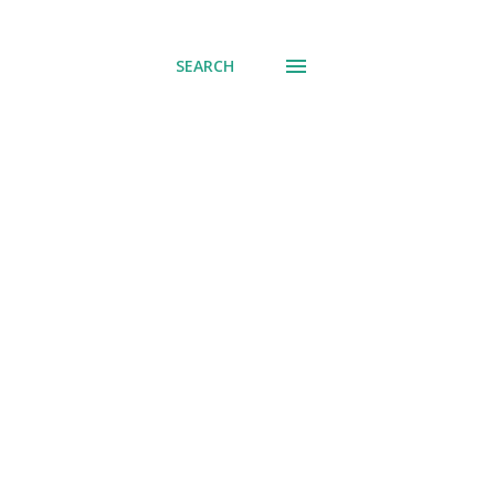
് പോവുക
SEARCH