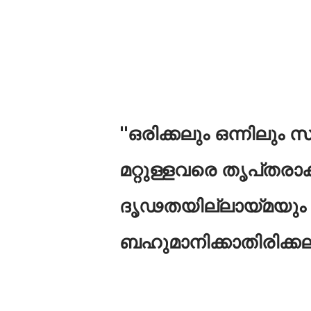
'
'ഒരിക്കലും ഒന്നിലും സ
മറ്റുള്ളവരെ തൃപ്‌തരാക
ദൃഢതയില്ലായ്മയും 
ബഹുമാനിക്കാതിരിക്ക