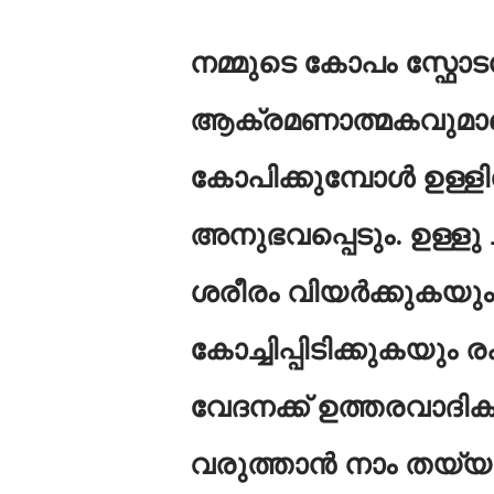
നമ്മുടെ കോപം സ്ഫോട
ആക്രമണാത്മകവുമാണെന്
കോപിക്കുമ്പോൾ ഉള്ള
അനുഭവപ്പെടും. ഉള്ളു
ശരീരം വിയർക്കുകയും
കോച്ചിപ്പിടിക്കുകയും
വേദനക്ക് ഉത്തരവാദി
വരുത്താൻ നാം തയ്യാ