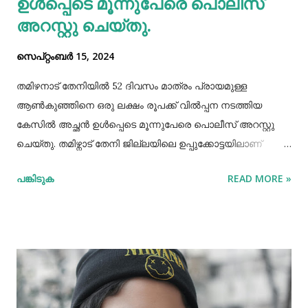
ഉള്‍പ്പെടെ മൂന്നുപേരെ പൊലീസ്
അറസ്റ്റു ചെയ്തു.
സെപ്റ്റംബർ 15, 2024
തമിഴനാട് തേനിയില്‍ 52 ദിവസം മാത്രം പ്രായമുള്ള
ആണ്‍കുഞ്ഞിനെ ഒരു ലക്ഷം രൂപക്ക് വില്‍പ്പന നടത്തിയ
കേസില്‍ അച്ഛൻ ഉള്‍പ്പെടെ മൂന്നുപേരെ പൊലീസ് അറസ്റ്റു
ചെയ്തു. തമിഴ്നാട് തേനി ജില്ലയിലെ ഉപ്പുക്കോട്ടയിലാണ്
സംഭവം. അച്ഛനും കുഞ്ഞിനെ വാങ്ങിയ ബോഡിനായ്ക്കന്നൂർ
പങ്കിടുക
READ MORE »
സ്വദേശികളായ ദമ്ബതികളുമാണ് അറസ്റ്റിലായത്. തേനി
ഉപ്പുക്കോട്ടയിലുള്ള ദമ്ബതികള്‍ക്ക് ജൂലൈമാസം 21 നാണ്
ആണ്‍കുട്ടി ജനിച്ചത്. കുഞ്ഞിൻറെ അമ്മ ചെറിയ തോതില്‍
മാനസിക ആസ്വാസ്ഥ്യമുള്ളയാളാണ്. അച്ഛൻ കൂടുതല്‍
സമയവും മദ്യലഹരിയിലും. തന്‍റെ കുഞ്ഞിനെ ഒരു ലക്ഷം
രൂപക്ക് വില്‍പ്പന നടത്തിയതായി അച്ഛൻ
മദ്യലഹരിയിലിരിക്കെ സമീപവാസികളിലൊരാളോട് പറഞ്ഞു.