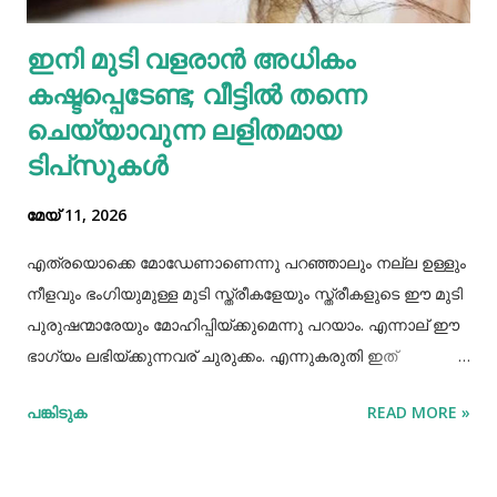
എല്ലാത്തരം തിനയും പോഷകസമൃദ്ധമാണെങ്കിലും, റാഗിക്ക്
ഇനി മുടി വളരാൻ അധികം
ചില പ്രത്യേക ഗുണങ്ങളുണ്ട്. റാഗി ഗ്ലൂറ്റൻ രഹിതവും
കഷ്ടപ്പെടേണ്ട; വീട്ടിൽ തന്നെ
പ്രോട്ടീനാൽ സമ്പുഷ്ടവുമാണ്. മറ്റ് തിനകളേക്കാൾ കൂടുതൽ
കാൽസ്യ...
ചെയ്യാവുന്ന ലളിതമായ
ടിപ്‌സുകൾ
മേയ് 11, 2026
എത്രയൊക്കെ മോഡേണാണെന്നു പറഞ്ഞാലും നല്ല ഉള്ളും
നീളവും ഭംഗിയുമുള്ള മുടി സ്ത്രീകളേയും സ്ത്രീകളുടെ ഈ മുടി
പുരുഷന്മാരേയും മോഹിപ്പിയ്ക്കുമെന്നു പറയാം. എന്നാല് ഈ
ഭാഗ്യം ലഭിയ്ക്കുന്നവര് ചുരുക്കം. എന്നുകരുതി ഇത്
അപ്രാപ്യമൊന്നുമല്ല. മുടി നല്ലപോലെ വളരാന്
പങ്കിടുക
READ MORE »
സഹായിക്കുന്ന ചില വഴികളെക്കുറിച്ചറിയൂ,മുടി വളര്‍ച്ചയ്ക്ക്
മുടിയുടെ ശരിയായ സംരക്ഷണവും അത്യാവശ്യം തന്നെ.
ഇതിലൊന്നാണ് മുടി ചീകുന്നതും. മുടി ചീകുമ്പോള്‍