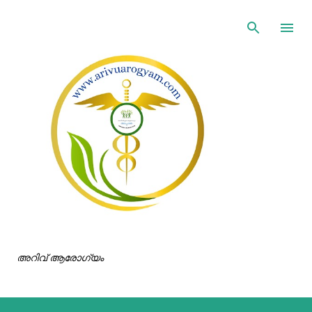
ഇതൊഴിവാക്കി പ്രധാന ഉള്ളടക്കത്തിലേക്ക് പോവുക
അറിവ് ആരോഗ്യം