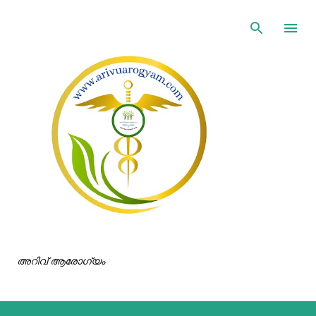
ഇതൊഴിവാക്കി പ്രധാന ഉള്ളടക്കത്തിലേക്ക് പോവുക
അറിവ് ആരോഗ്യം