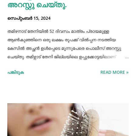
അറസ്റ്റു ചെയ്തു.
സെപ്റ്റംബർ 15, 2024
തമിഴനാട് തേനിയില്‍ 52 ദിവസം മാത്രം പ്രായമുള്ള
ആണ്‍കുഞ്ഞിനെ ഒരു ലക്ഷം രൂപക്ക് വില്‍പ്പന നടത്തിയ
കേസില്‍ അച്ഛൻ ഉള്‍പ്പെടെ മൂന്നുപേരെ പൊലീസ് അറസ്റ്റു
ചെയ്തു. തമിഴ്നാട് തേനി ജില്ലയിലെ ഉപ്പുക്കോട്ടയിലാണ്
സംഭവം. അച്ഛനും കുഞ്ഞിനെ വാങ്ങിയ ബോഡിനായ്ക്കന്നൂർ
പങ്കിടുക
READ MORE »
സ്വദേശികളായ ദമ്ബതികളുമാണ് അറസ്റ്റിലായത്. തേനി
ഉപ്പുക്കോട്ടയിലുള്ള ദമ്ബതികള്‍ക്ക് ജൂലൈമാസം 21 നാണ്
ആണ്‍കുട്ടി ജനിച്ചത്. കുഞ്ഞിൻറെ അമ്മ ചെറിയ തോതില്‍
മാനസിക ആസ്വാസ്ഥ്യമുള്ളയാളാണ്. അച്ഛൻ കൂടുതല്‍
സമയവും മദ്യലഹരിയിലും. തന്‍റെ കുഞ്ഞിനെ ഒരു ലക്ഷം
രൂപക്ക് വില്‍പ്പന നടത്തിയതായി അച്ഛൻ
മദ്യലഹരിയിലിരിക്കെ സമീപവാസികളിലൊരാളോട് പറഞ്ഞു.
ഇതോടെയാണ് വിവരം പുറത്തറിഞ്ഞത്. തുടർന്ന്