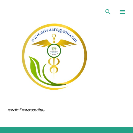
ഇതൊഴിവാക്കി പ്രധാന ഉള്ളടക്കത്തിലേക്ക് പോവുക
അറിവ് ആരോഗ്യം