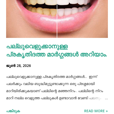
ശ്രദ്ധിക്കേണ്ടതുണ്ട്. കുറെ ആളുകൾക്ക് ഒരുമിച്ച് കഴിക്കാൻ
കൊണ്ടുവന്ന ഭക്ഷണം നമ്മൾ നമ്മുടെ പാത്രത്തിലേക്ക് ധൃതി
കൂട്ടി എടുത്തിട്ട് കഴിച്ചു തീർക്കുന്നതും ഒരിക്കലും ശരിയായ
രീതിയല്ല. ഇത് മറ്റുള്ളവർക്ക് നമ്മളെക്കുറിച്ച് വളരെ
തെറ്റിദ്ധാരണ ഉണ്ടാക്കാൻ കാരണമായിത്തീരും. അതുപോലെ
വെള്ളം പോലെയുള്ള സാധനങ്ങൾ ഒരു പാത്രത്തിൽ
പല്ലുവെളുക്കാനുള്ള
കൊണ്ടുവച്ചാൽ അത് അപ്പാടെ കുടിക്കാതെ മറ്റുള്ളവർക്ക്
പ്രകൃതിദത്ത മാര്‍ഗ്ഗങ്ങള്‍ അറിയാം.
കൂട...
ജൂൺ 28, 2026
പല്ലുവെളുക്കാനുള്ള പ്രകൃതിദത്ത മാര്‍ഗ്ഗങ്ങള്‍... ഇന്ന്
പലർക്കും വലിയ ബുദ്ധിമുട്ടുണ്ടാക്കുന്ന ഒരു പ്രശ്നമായി
മാറിയിരിക്കുകയാണ് പല്ലിന്റെ മഞ്ഞനിറം . പല്ലിന്റെ നിറം
മാറി നല്ല വെളുത്ത പല്ലുകൾ ഉണ്ടാവാൻ വേണ്ടി പലതും
ചെയ്തു നോക്കിയിട്ടും പരാജയപ്പെട്ടവർ ഏറെയാണ്.
പങ്കിടുക
READ MORE »
പല്ലിന്‍റെ മഞ്ഞനിറം മാറ്റാന്‍ പല മാര്‍ഗ്ഗങ്ങളും