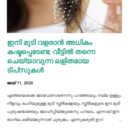
സിങ്ക്, നാരുകൾ എന്നിവയുടെ മികച്ച ഉറവിടമാണ്
വെള്ളക്കടല. നാരുകളും പ്രോട്ടീനുകളും
അടങ്ങിയിരിക്കുന്നതിനാൽ വെള്ളക്കടല പതിവായി
കഴിക്കുന്നത് ചില രോഗങ്ങൾ തടയാൻ സഹായിക്കുന്നു. റാഗി...
എല്ലാത്തരം തിനയും പോഷകസമൃദ്ധമാണെങ്കിലും, റാഗിക്ക്
ഇനി മുടി വളരാൻ അധികം
ചില പ്രത്യേക ഗുണങ്ങളുണ്ട്. റാഗി ഗ്ലൂറ്റൻ രഹിതവും
കഷ്ടപ്പെടേണ്ട; വീട്ടിൽ തന്നെ
പ്രോട്ടീനാൽ സമ്പുഷ്ടവുമാണ്. മറ്റ് തിനകളേക്കാൾ കൂടുതൽ
കാൽസ്യ...
ചെയ്യാവുന്ന ലളിതമായ
ടിപ്‌സുകൾ
മേയ് 11, 2026
എത്രയൊക്കെ മോഡേണാണെന്നു പറഞ്ഞാലും നല്ല ഉള്ളും
നീളവും ഭംഗിയുമുള്ള മുടി സ്ത്രീകളേയും സ്ത്രീകളുടെ ഈ മുടി
പുരുഷന്മാരേയും മോഹിപ്പിയ്ക്കുമെന്നു പറയാം. എന്നാല് ഈ
ഭാഗ്യം ലഭിയ്ക്കുന്നവര് ചുരുക്കം. എന്നുകരുതി ഇത്
അപ്രാപ്യമൊന്നുമല്ല. മുടി നല്ലപോലെ വളരാന്