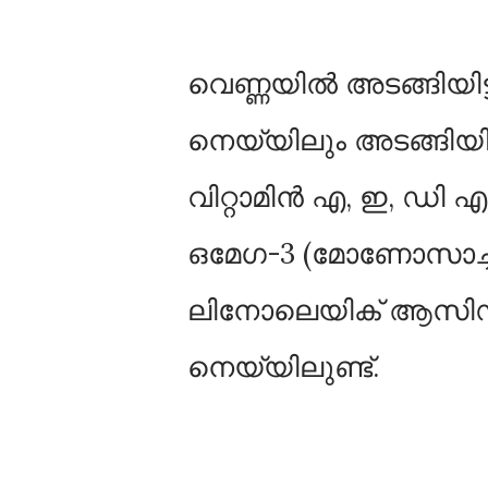
വെണ്ണയില്‍ അടങ്ങിയ
നെയ്യിലും അടങ്ങിയിട
വിറ്റാമിൻ എ, ഇ, ഡി എ
ഒമേഗ-3 (മോണോസാച്ചുറ
ലിനോലെയിക് ആസിഡു
നെയ്യിലുണ്ട്.