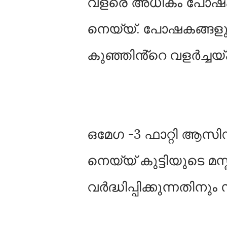
വളരെ അധികം പോഷകഗ
നെയ്യ്. പോഷകങ്ങളും
കുഞ്ഞിൻ്റെ വളർച്ചയ്ക
ഒമേഗ -3 ഫാറ്റി ആസി
നെയ്യ് കുട്ടിയുടെ മസ്
വർദ്ധിപ്പിക്കുന്നതിനും