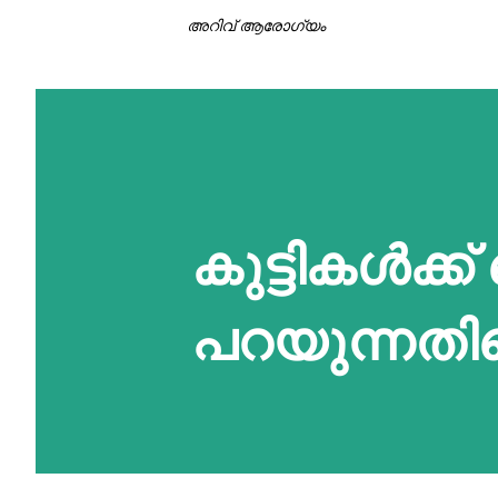
അറിവ് ആരോഗ്യം
കുട്ടികള്‍ക
പറയുന്നതിന