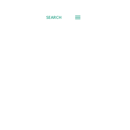
് പോവുക
SEARCH