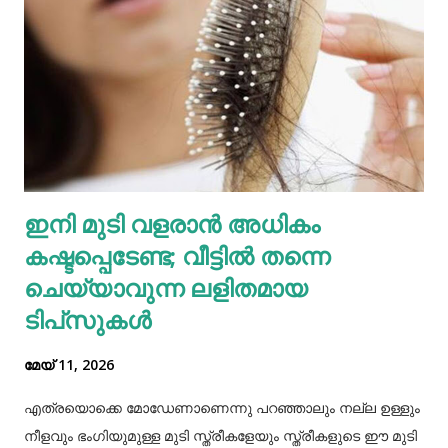
അടങ്ങിയിട്ടുണ്ട്, പ്രോട്ടീന്റെ മികച്ച സ്രോതസ്സാണ്.
വെള്ളകടല... പ്രോട്ടീൻ, ഫോളേറ്റ് (വിറ്റാമിൻ ബി 9), ഇരുമ്പ്,
സിങ്ക്, നാരുകൾ എന്നിവയുടെ മികച്ച ഉറവിടമാണ്
വെള്ളക്കടല. നാരുകളും പ്രോട്ടീനുകളും
അടങ്ങിയിരിക്കുന്നതിനാൽ വെള്ളക്കടല പതിവായി
കഴിക്കുന്നത് ചില രോഗങ്ങൾ തടയാൻ സഹായിക്കുന്നു. റാഗി...
എല്ലാത്തരം തിനയും പോഷകസമൃദ്ധമാണെങ്കിലും, റാഗിക്ക്
ഇനി മുടി വളരാൻ അധികം
ചില പ്രത്യേക ഗുണങ്ങളുണ്ട്. റാഗി ഗ്ലൂറ്റൻ രഹിതവും
കഷ്ടപ്പെടേണ്ട; വീട്ടിൽ തന്നെ
പ്രോട്ടീനാൽ സമ്പുഷ്ടവുമാണ്. മറ്റ് തിനകളേക്കാൾ കൂടുതൽ
കാൽസ്യ...
ചെയ്യാവുന്ന ലളിതമായ
ടിപ്‌സുകൾ
മേയ് 11, 2026
എത്രയൊക്കെ മോഡേണാണെന്നു പറഞ്ഞാലും നല്ല ഉള്ളും
നീളവും ഭംഗിയുമുള്ള മുടി സ്ത്രീകളേയും സ്ത്രീകളുടെ ഈ മുടി