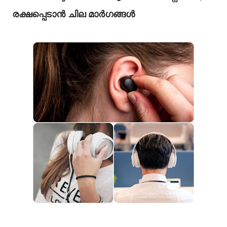
രക്ഷപ്പെടാൻ ചില മാർഗങ്ങൾ