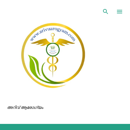
ഇതൊഴിവാക്കി പ്രധാന ഉള്ളടക്കത്തിലേക്ക് പോവുക
അറിവ് ആരോഗ്യം