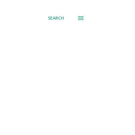
് പോവുക
SEARCH