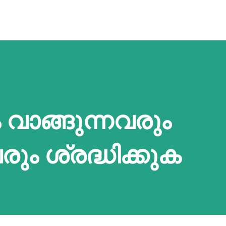
ം വാങ്ങുന്നവരും
രും ശ്രദ്ധിക്കുക