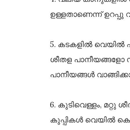
ഉള്ളതാണെന്ന് ഉറപ്പു 
5. കടകളിൽ വെയിൽ ഏൽ
ശീതള പാനീയങ്ങളോ സൂ
പാനീയങ്ങൾ വാങ്ങിക്കാ
6. കുടിവെള്ളം, മറ്റു ശ
കുപ്പികൾ വെയിൽ കൊള