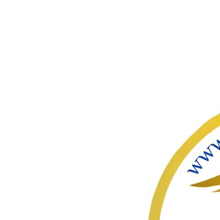
ഇതൊഴിവ