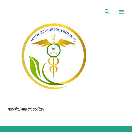
ഇതൊഴിവാക്കി പ്രധാന ഉള്ളടക്കത്തിലേക്ക് പോവുക
അറിവ് ആരോഗ്യം