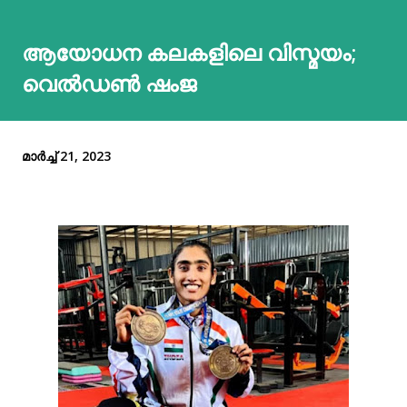
ആയോധന കലകളിലെ വിസ്മ‌യം;
വെല്‍ഡണ്‍ ഷംജ
മാർച്ച് 21, 2023