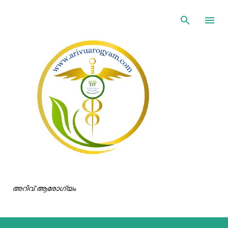
ഇതൊഴിവാക്കി പ്രധാന ഉള്ളടക്കത്തിലേക്ക് പോവുക
അറിവ് ആരോഗ്യം