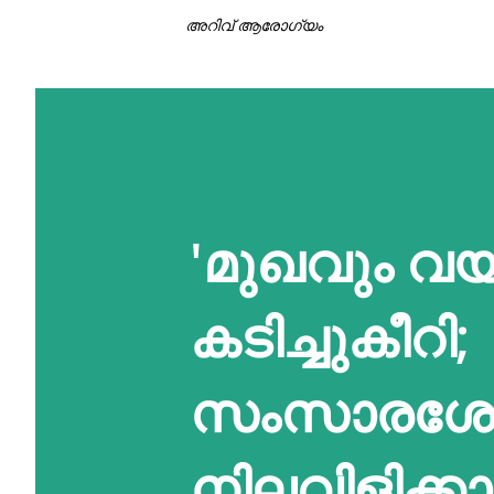
അറിവ് ആരോഗ്യം
'മുഖവും വയ
കടിച്ചുകീറി;
സംസാരശേഷ
നിലവിളിക്ക