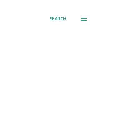
് പോവുക
SEARCH