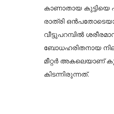
കാണാതായ കുട്ടിയെ 
രാത്രി ഒൻപതോടെയ
വീട്ടുപറമ്പിൽ ശരീര
ബോധഹരിതനായ നിലയിൽ 
മീറ്റർ അകലെയാണ് കുട
കിടന്നിരുന്നത്.