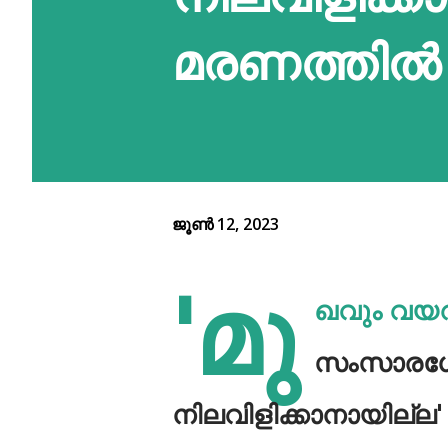
മരണത്തിൽ ന
ജൂൺ 12, 2023
'മു
ഖവും വയറു
സംസാരശേ
നിലവിളിക്കാനായില്ല' 