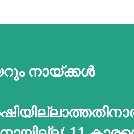
റും നായ്ക്കൾ
ിയില്ലാത്തതിന
ാനായില്ല' 11 കാരന്