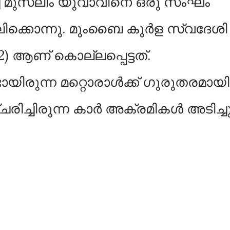
ച് മുസ്ലീം യുവാവിനെ ഒരു സംഘം
ിക്കൊന്നു. മുംബൈ കുർള സ്വദേശി
ആണ് കൊല്ലപ്പെട്ടത്.
യിരുന്ന മറ്റൊരാൾക്ക് ഗുരുതരമായി
ചരിച്ചിരുന്ന കാർ അക്രമികൾ അടിച്ച