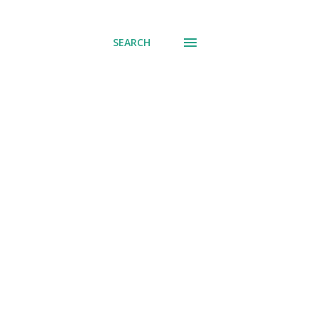
് പോവുക
SEARCH