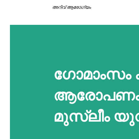
അറിവ് ആരോഗ്യം
ഗോമാംസം ക
ആരോപണം: 
മുസ്ലീം യു