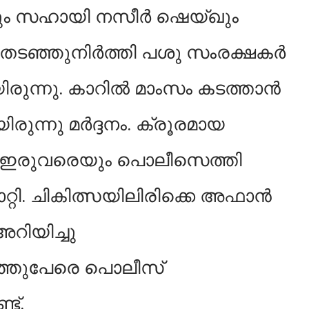
 സഹായി നസീർ ഷെയ്ഖും
ർ തടഞ്ഞുനിർത്തി പശു സംരക്ഷകർ
യിരുന്നു. കാറിൽ മാംസം കടത്താൻ
യിരുന്നു മർദ്ദനം. ക്രൂരമായ
േറ്റ ഇരുവരെയും പൊലീസെത്തി
റ്റി. ചികിത്സയിലിരിക്കെ അഫാൻ
റിയിച്ചു
്തുപേരെ പൊലീസ്
്ട്.