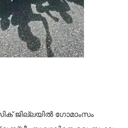
സിക് ജില്ലയിൽ ഗോമാംസം