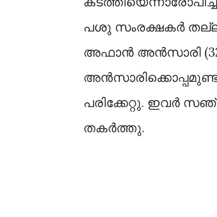
കടത്തിയെന്നാരോപിച്
പശു സംരക്ഷകർ തല്ല
അഫാൻ അൻസാരി (32) 
അൻസാരിക്കൊപ്പമുണ്ടാ
പരിക്കേറ്റു. ഇവർ സഞ്
തകർത്തു.