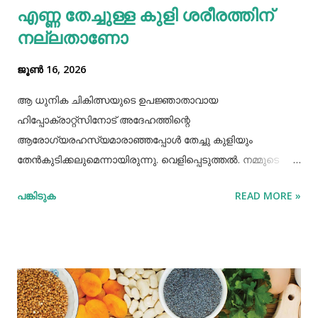
എണ്ണ തേച്ചുള്ള കുളി ശരീരത്തിന്
മാത്രമല്ല മോണയിലെ രക്തസ്രാവം അല്ലെങ്കില്‍
നല്ലതാണോ
പ്യോറ...
ജൂൺ 16, 2026
ആ ധുനിക ചികിത്സയുടെ ഉപജ്ഞാതാവായ
ഹിപ്പോക്രാറ്റ്സിനോട് അദേഹത്തിന്റെ
ആരോഗ്യരഹസ്യമാരാഞ്ഞപ്പോള്‍ തേച്ചു കുളിയും
തേൻകുടിക്കലുമെന്നായിരുന്നു. വെളിപ്പെടുത്തല്‍. നമ്മുടെ
പഴമക്കാര്‍ ആരോഗ്യത്തോടെ ദീര്‍ഘായുസ്സ്
പങ്കിടുക
READ MORE »
അനുഭവിച്ചിരുന്നവരാണ്. അവര്‍ ആരോഗ്യത്തിനായി
ഏറെയൊന്നും ചെയ്തിരുന്നുമില്ല. അധ്വാനിച്ച്‌, നന്നായി
വിയര്‍ത്ത്, നന്നായി വിശന്നുഭക്ഷിക്കുന്നതിലും നിത്യവും
നിറുകയില്‍ എണ്ണതേച്ചു കുളിക്കുന്നതിലും നിഷ്കര്‍ഷത
പാലിച്ചിരുന്നു. മരുന്നുകള്‍ മാറിമാറി സേവിച്ചിട്ടും വിട്ടുമാറാത്ത
നീര്‍ക്കെട്ടെന്ന കുരുക്കഴിക്കാനുള്ള മരുന്നും ശാസ്ത്രീയമായ