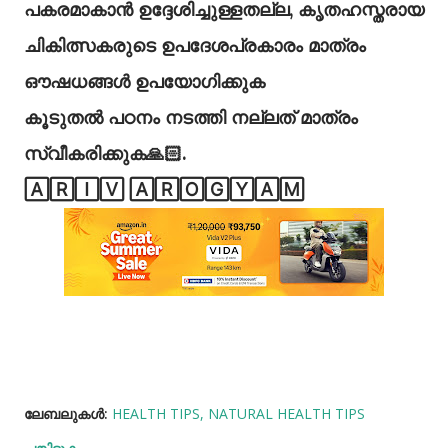
പകരമാകാൻ ഉദ്ദേശിച്ചുള്ളതല്ല, കൃതഹസ്തരായ
ചികിത്സകരുടെ ഉപദേശപ്രകാരം മാത്രം
ഔഷധങ്ങൾ ഉപയോഗിക്കുക
കൂടുതൽ പഠനം നടത്തി നല്ലത് മാത്രം
സ്വീകരിക്കുക🙏🏻.
🄰🅁🄸🅅 🄰🅁🄾🄶🅈🄰🄼
ലേബലുകള്‍:
HEALTH TIPS
NATURAL HEALTH TIPS