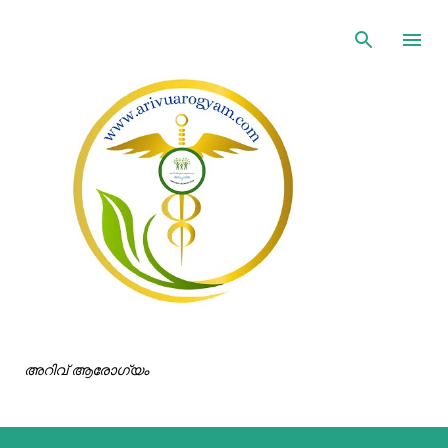
ഇതൊഴിവാക്കി പ്രധാന ഉള്ളടക്കത്തിലേക്ക് പോവുക
അറിവ് ആരോഗ്യം