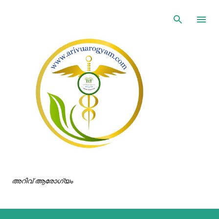
ഇതൊഴിവാക്കി പ്രധാന ഉള്ളടക്കത്തിലേക്ക് പോവുക
അറിവ് ആരോഗ്യം