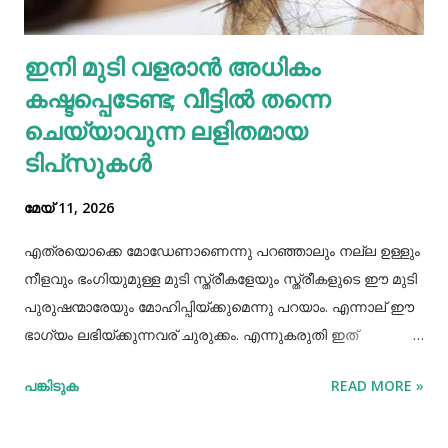
വളർത്താൻ ഏല്‍പ്പിച്ചുവെന്നാണ് അച്ഛൻ പൊലീസിനോട്
ആദ്യം പറഞ്ഞത്. പോലീസ് മധുരയിലെത്തി പരിശോധന
ഇനി മുടി വളരാൻ അധികം
നടത്തിയെങ്കിലും കുഞ്ഞ് അവിടെയില്ലെന്ന് കണ്ടെത്തി.
കഷ്ടപ്പെടേണ്ട; വീട്ടിൽ തന്നെ
തുടർന്ന് അച്ഛനെ വീണ്ടും വിശദമായി ചോദ്യം ചെയ്തു.
തുടർന്ന് നടത...
ചെയ്യാവുന്ന ലളിതമായ
ടിപ്‌സുകൾ
മേയ് 11, 2026
എത്രയൊക്കെ മോഡേണാണെന്നു പറഞ്ഞാലും നല്ല ഉള്ളും
നീളവും ഭംഗിയുമുള്ള മുടി സ്ത്രീകളേയും സ്ത്രീകളുടെ ഈ മുടി
പുരുഷന്മാരേയും മോഹിപ്പിയ്ക്കുമെന്നു പറയാം. എന്നാല് ഈ
ഭാഗ്യം ലഭിയ്ക്കുന്നവര് ചുരുക്കം. എന്നുകരുതി ഇത്
അപ്രാപ്യമൊന്നുമല്ല. മുടി നല്ലപോലെ വളരാന്
പങ്കിടുക
READ MORE »
സഹായിക്കുന്ന ചില വഴികളെക്കുറിച്ചറിയൂ,മുടി വളര്‍ച്ചയ്ക്ക്
മുടിയുടെ ശരിയായ സംരക്ഷണവും അത്യാവശ്യം തന്നെ.
ഇതിലൊന്നാണ് മുടി ചീകുന്നതും. മുടി ചീകുമ്പോള്‍