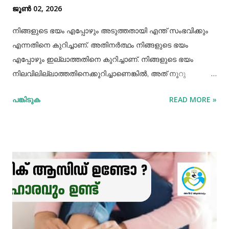
ജൂൺ 02, 2026
കാൽസ്യ...
നിങ്ങളുടെ ഭയം എപ്പോഴും അടുത്തതായി എന്ത് സംഭവിക്കും
എന്നതിനെ കുറിച്ചാണ്. അതിനർത്ഥം നിങ്ങളുടെ ഭയം
എപ്പോഴും ഇല്ലാത്തതിനെ കുറിച്ചാണ്. നിങ്ങളുടെ ഭയം
നിലവിലില്ലാത്തതിനെക്കുറിച്ചാണെങ്കിൽ, അത് നൂറു
ശതമാനം സാങ്കൽപ്പികമാണ്. നമ്മുടെ നിലവിലെ
പങ്കിടുക
READ MORE »
തീരുമാനങ്ങൾക്ക് ഭാവി എന്ത് നിറം നൽകുമെന്ന ഭയം നമ്മൾ
അനുവദിക്കുമ്പോൾ, വർത്തമാന നിമിഷത്തിൽ പൂർണ്ണമായി
ജീവിക്കാനുള്ള നമ്മുടെ കഴിവിനെ നമ്മൾ
പരിമിതപ്പെടുത്തുന്നു.. നെപ്പോളിയൻ ബോണപാർട്ടിൻ്റെ
ചെറുപ്പത്തിൽ ഒരു കാട്ടുപൂച്ച അദ്ദേഹത്തിന് നേരെ
ചാടിവീണിരുന്നു. കുട്ടിക്കാലത്ത് കടന്നുവന്ന ആ ഭയം
പ്രായപൂർത്തിയായിട്ടും അദ്ദേഹത്തെ വിട്ടുമാറിയിരുന്നില്ല.
ഭയങ്കരമായ നിരവധി യുദ്ധങ്ങൾ ചെയ്യാൻ ശീലിച്ച
അത്തരമൊരു സമർത്ഥനായ സൈനികൻ്റെ