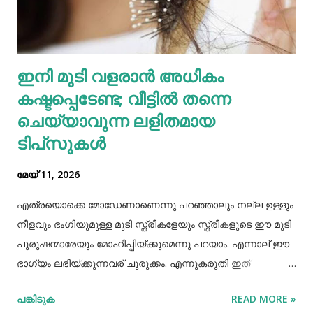
മധുരയിലുള്ള ബന്ധുവിന് കുട്ടികളില്ലാത്തതിനാല്‍
വളർത്താൻ ഏല്‍പ്പിച്ചുവെന്നാണ് അച്ഛൻ പൊലീസിനോട്
ആദ്യം പറഞ്ഞത്. പോലീസ് മധുരയിലെത്തി പരിശോധന
ഇനി മുടി വളരാൻ അധികം
നടത്തിയെങ്കിലും കുഞ്ഞ് അവിടെയില്ലെന്ന് കണ്ടെത്തി.
കഷ്ടപ്പെടേണ്ട; വീട്ടിൽ തന്നെ
തുടർന്ന് അച്ഛനെ വീണ്ടും വിശദമായി ചോദ്യം ചെയ്തു.
തുടർന്ന് നടത...
ചെയ്യാവുന്ന ലളിതമായ
ടിപ്‌സുകൾ
മേയ് 11, 2026
എത്രയൊക്കെ മോഡേണാണെന്നു പറഞ്ഞാലും നല്ല ഉള്ളും
നീളവും ഭംഗിയുമുള്ള മുടി സ്ത്രീകളേയും സ്ത്രീകളുടെ ഈ മുടി
പുരുഷന്മാരേയും മോഹിപ്പിയ്ക്കുമെന്നു പറയാം. എന്നാല് ഈ
ഭാഗ്യം ലഭിയ്ക്കുന്നവര് ചുരുക്കം. എന്നുകരുതി ഇത്
അപ്രാപ്യമൊന്നുമല്ല. മുടി നല്ലപോലെ വളരാന്
പങ്കിടുക
READ MORE »
സഹായിക്കുന്ന ചില വഴികളെക്കുറിച്ചറിയൂ,മുടി വളര്‍ച്ചയ്ക്ക്