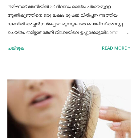
തമിഴനാട് തേനിയില്‍ 52 ദിവസം മാത്രം പ്രായമുള്ള
ആണ്‍കുഞ്ഞിനെ ഒരു ലക്ഷം രൂപക്ക് വില്‍പ്പന നടത്തിയ
കേസില്‍ അച്ഛൻ ഉള്‍പ്പെടെ മൂന്നുപേരെ പൊലീസ് അറസ്റ്റു
ചെയ്തു. തമിഴ്നാട് തേനി ജില്ലയിലെ ഉപ്പുക്കോട്ടയിലാണ്
സംഭവം. അച്ഛനും കുഞ്ഞിനെ വാങ്ങിയ ബോഡിനായ്ക്കന്നൂർ
പങ്കിടുക
READ MORE »
സ്വദേശികളായ ദമ്ബതികളുമാണ് അറസ്റ്റിലായത്. തേനി
ഉപ്പുക്കോട്ടയിലുള്ള ദമ്ബതികള്‍ക്ക് ജൂലൈമാസം 21 നാണ്
ആണ്‍കുട്ടി ജനിച്ചത്. കുഞ്ഞിൻറെ അമ്മ ചെറിയ തോതില്‍
മാനസിക ആസ്വാസ്ഥ്യമുള്ളയാളാണ്. അച്ഛൻ കൂടുതല്‍
സമയവും മദ്യലഹരിയിലും. തന്‍റെ കുഞ്ഞിനെ ഒരു ലക്ഷം
രൂപക്ക് വില്‍പ്പന നടത്തിയതായി അച്ഛൻ
മദ്യലഹരിയിലിരിക്കെ സമീപവാസികളിലൊരാളോട് പറഞ്ഞു.
ഇതോടെയാണ് വിവരം പുറത്തറിഞ്ഞത്. തുടർന്ന്
അയല്‍വാസി പൊലീസിലും ചൈല്‍ഡ് ലൈനിലും വിവരം
അറിയിക്കുകയായിരുന്നു. പൊലീസെത്തി അച്ഛനെയും
അമ്മയെയും മുത്തശ്ശിയെയും ചോദ്യം ചെയ്തു.