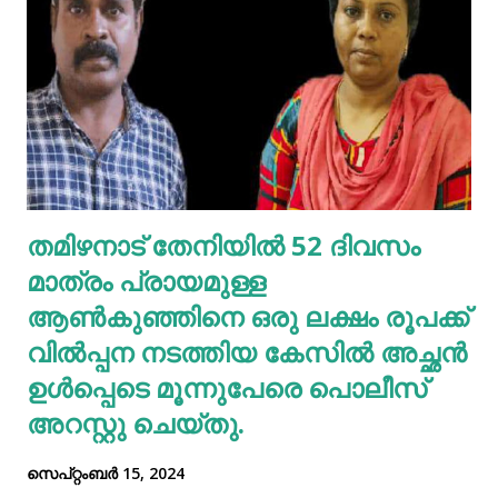
അടങ്ങിയിട്ടുണ്ട്, പ്രോട്ടീന്റെ മികച്ച സ്രോതസ്സാണ്.
വെള്ളകടല... പ്രോട്ടീൻ, ഫോളേറ്റ് (വിറ്റാമിൻ ബി 9), ഇരുമ്പ്,
സിങ്ക്, നാരുകൾ എന്നിവയുടെ മികച്ച ഉറവിടമാണ്
വെള്ളക്കടല. നാരുകളും പ്രോട്ടീനുകളും
അടങ്ങിയിരിക്കുന്നതിനാൽ വെള്ളക്കടല പതിവായി
കഴിക്കുന്നത് ചില രോഗങ്ങൾ തടയാൻ സഹായിക്കുന്നു. റാഗി...
എല്ലാത്തരം തിനയും പോഷകസമൃദ്ധമാണെങ്കിലും, റാഗിക്ക്
തമിഴനാട് തേനിയില്‍ 52 ദിവസം
ചില പ്രത്യേക ഗുണങ്ങളുണ്ട്. റാഗി ഗ്ലൂറ്റൻ രഹിതവും
മാത്രം പ്രായമുള്ള
പ്രോട്ടീനാൽ സമ്പുഷ്ടവുമാണ്. മറ്റ് തിനകളേക്കാൾ കൂടുതൽ
കാൽസ്യ...
ആണ്‍കുഞ്ഞിനെ ഒരു ലക്ഷം രൂപക്ക്
വില്‍പ്പന നടത്തിയ കേസില്‍ അച്ഛൻ
ഉള്‍പ്പെടെ മൂന്നുപേരെ പൊലീസ്
അറസ്റ്റു ചെയ്തു.
സെപ്റ്റംബർ 15, 2024