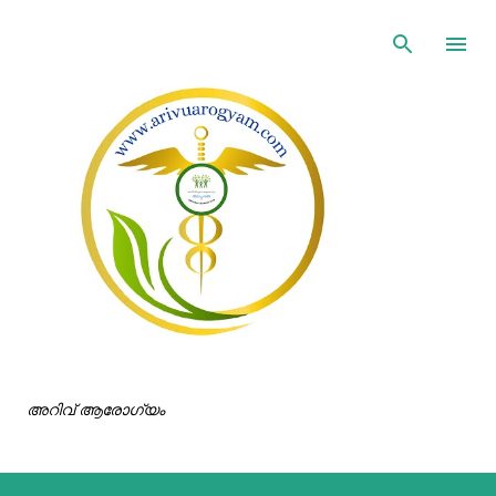
ഇതൊഴിവാക്കി പ്രധാന ഉള്ളടക്കത്തിലേക്ക് പോവുക
അറിവ് ആരോഗ്യം