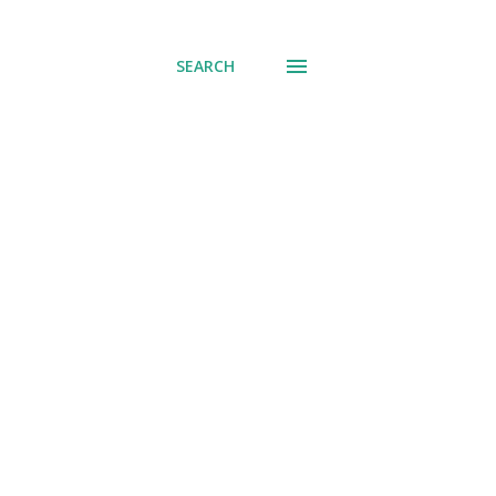
് പോവുക
SEARCH