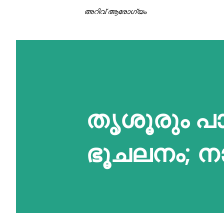
അറിവ് ആരോഗ്യം
തൃശൂരും പാ
ഭൂചലനം; നാ