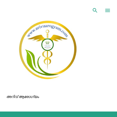
ഇതൊഴിവാക്കി പ്രധാന ഉള്ളടക്കത്തിലേക്ക് പോവുക
അറിവ് ആരോഗ്യം