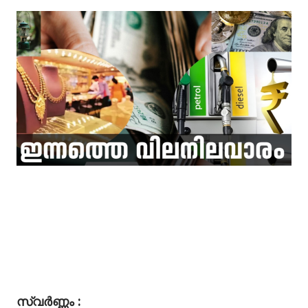
സ്വർണ്ണം :