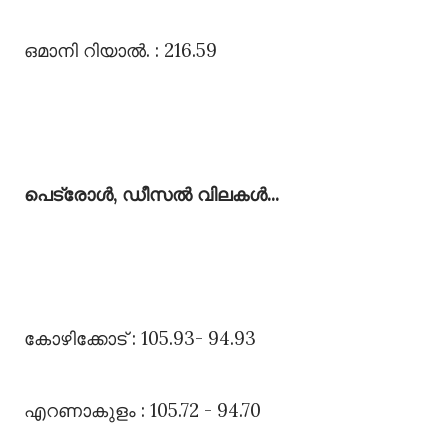
ഒമാനി റിയാൽ. : 216.59
പെട്രോൾ, ഡീസൽ വിലകൾ...
കോഴിക്കോട്‌ : 105.93- 94.93
എറണാകുളം : 105.72 - 94.70