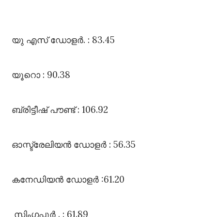
യു എസ്‌ ഡോളർ. : 83.45
യൂറൊ : 90.38
ബ്രിട്ടീഷ്‌ പൗണ്ട്‌ : 106.92
ഓസ്ട്രേലിയൻ ഡോളർ : 56.35
കനേഡിയൻ ഡോളർ :61.20
സിംഗപ്പൂർ . : 61.89