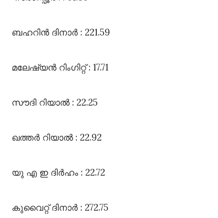
ബഹറിൻ ദിനാർ : 221.59
മലേഷ്യൻ റിംഗിറ്റ്‌ : 17.71
സൗദി റിയാൽ : 22.25
ഖത്തർ റിയാൽ : 22.92
യു എ ഇ ദിർഹം : 22.72
കുവൈറ്റ്‌ ദിനാർ : 272.75