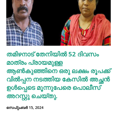
അടങ്ങിയിട്ടുണ്ട്, പ്രോട്ടീന്റെ മികച്ച സ്രോതസ്സാണ്.
വെള്ളകടല... പ്രോട്ടീൻ, ഫോളേറ്റ് (വിറ്റാമിൻ ബി 9), ഇരുമ്പ്,
സിങ്ക്, നാരുകൾ എന്നിവയുടെ മികച്ച ഉറവിടമാണ്
വെള്ളക്കടല. നാരുകളും പ്രോട്ടീനുകളും
അടങ്ങിയിരിക്കുന്നതിനാൽ വെള്ളക്കടല പതിവായി
കഴിക്കുന്നത് ചില രോഗങ്ങൾ തടയാൻ സഹായിക്കുന്നു. റാഗി...
എല്ലാത്തരം തിനയും പോഷകസമൃദ്ധമാണെങ്കിലും, റാഗിക്ക്
തമിഴനാട് തേനിയില്‍ 52 ദിവസം
ചില പ്രത്യേക ഗുണങ്ങളുണ്ട്. റാഗി ഗ്ലൂറ്റൻ രഹിതവും
മാത്രം പ്രായമുള്ള
പ്രോട്ടീനാൽ സമ്പുഷ്ടവുമാണ്. മറ്റ് തിനകളേക്കാൾ കൂടുതൽ
കാൽസ്യ...
ആണ്‍കുഞ്ഞിനെ ഒരു ലക്ഷം രൂപക്ക്
വില്‍പ്പന നടത്തിയ കേസില്‍ അച്ഛൻ
ഉള്‍പ്പെടെ മൂന്നുപേരെ പൊലീസ്
അറസ്റ്റു ചെയ്തു.
സെപ്റ്റംബർ 15, 2024