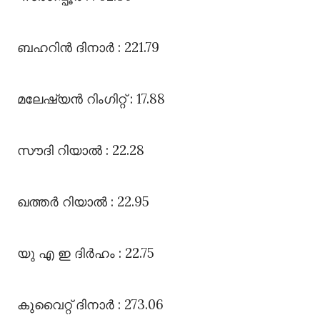
ബഹറിൻ ദിനാർ : 221.79
മലേഷ്യൻ റിംഗിറ്റ്‌ : 17.88
സൗദി റിയാൽ : 22.28
ഖത്തർ റിയാൽ : 22.95
യു എ ഇ ദിർഹം : 22.75
കുവൈറ്റ്‌ ദിനാർ : 273.06