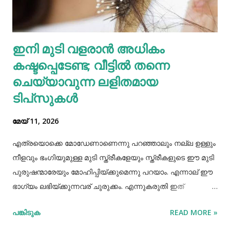
മധുരയിലുള്ള ബന്ധുവിന് കുട്ടികളില്ലാത്തതിനാല്‍
വളർത്താൻ ഏല്‍പ്പിച്ചുവെന്നാണ് അച്ഛൻ പൊലീസിനോട്
ആദ്യം പറഞ്ഞത്. പോലീസ് മധുരയിലെത്തി പരിശോധന
ഇനി മുടി വളരാൻ അധികം
നടത്തിയെങ്കിലും കുഞ്ഞ് അവിടെയില്ലെന്ന് കണ്ടെത്തി.
കഷ്ടപ്പെടേണ്ട; വീട്ടിൽ തന്നെ
തുടർന്ന് അച്ഛനെ വീണ്ടും വിശദമായി ചോദ്യം ചെയ്തു.
തുടർന്ന് നടത...
ചെയ്യാവുന്ന ലളിതമായ
ടിപ്‌സുകൾ
മേയ് 11, 2026
എത്രയൊക്കെ മോഡേണാണെന്നു പറഞ്ഞാലും നല്ല ഉള്ളും
നീളവും ഭംഗിയുമുള്ള മുടി സ്ത്രീകളേയും സ്ത്രീകളുടെ ഈ മുടി
പുരുഷന്മാരേയും മോഹിപ്പിയ്ക്കുമെന്നു പറയാം. എന്നാല് ഈ
ഭാഗ്യം ലഭിയ്ക്കുന്നവര് ചുരുക്കം. എന്നുകരുതി ഇത്
അപ്രാപ്യമൊന്നുമല്ല. മുടി നല്ലപോലെ വളരാന്
പങ്കിടുക
READ MORE »
സഹായിക്കുന്ന ചില വഴികളെക്കുറിച്ചറിയൂ,മുടി വളര്‍ച്ചയ്ക്ക്
മുടിയുടെ ശരിയായ സംരക്ഷണവും അത്യാവശ്യം തന്നെ.