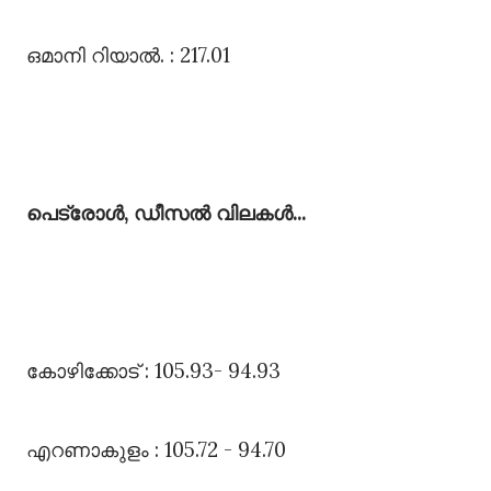
ഒമാനി റിയാൽ. : 217.01
പെട്രോൾ, ഡീസൽ വിലകൾ...
കോഴിക്കോട്‌ : 105.93- 94.93
എറണാകുളം : 105.72 - 94.70