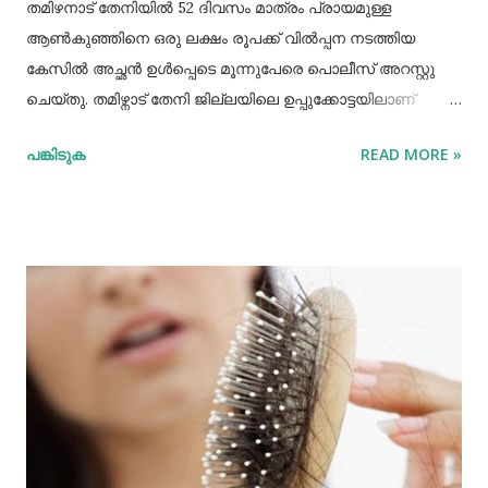
തമിഴനാട് തേനിയില്‍ 52 ദിവസം മാത്രം പ്രായമുള്ള
ആണ്‍കുഞ്ഞിനെ ഒരു ലക്ഷം രൂപക്ക് വില്‍പ്പന നടത്തിയ
കേസില്‍ അച്ഛൻ ഉള്‍പ്പെടെ മൂന്നുപേരെ പൊലീസ് അറസ്റ്റു
ചെയ്തു. തമിഴ്നാട് തേനി ജില്ലയിലെ ഉപ്പുക്കോട്ടയിലാണ്
സംഭവം. അച്ഛനും കുഞ്ഞിനെ വാങ്ങിയ ബോഡിനായ്ക്കന്നൂർ
പങ്കിടുക
READ MORE »
സ്വദേശികളായ ദമ്ബതികളുമാണ് അറസ്റ്റിലായത്. തേനി
ഉപ്പുക്കോട്ടയിലുള്ള ദമ്ബതികള്‍ക്ക് ജൂലൈമാസം 21 നാണ്
ആണ്‍കുട്ടി ജനിച്ചത്. കുഞ്ഞിൻറെ അമ്മ ചെറിയ തോതില്‍
മാനസിക ആസ്വാസ്ഥ്യമുള്ളയാളാണ്. അച്ഛൻ കൂടുതല്‍
സമയവും മദ്യലഹരിയിലും. തന്‍റെ കുഞ്ഞിനെ ഒരു ലക്ഷം
രൂപക്ക് വില്‍പ്പന നടത്തിയതായി അച്ഛൻ
മദ്യലഹരിയിലിരിക്കെ സമീപവാസികളിലൊരാളോട് പറഞ്ഞു.
ഇതോടെയാണ് വിവരം പുറത്തറിഞ്ഞത്. തുടർന്ന്
അയല്‍വാസി പൊലീസിലും ചൈല്‍ഡ് ലൈനിലും വിവരം
അറിയിക്കുകയായിരുന്നു. പൊലീസെത്തി അച്ഛനെയും
അമ്മയെയും മുത്തശ്ശിയെയും ചോദ്യം ചെയ്തു.