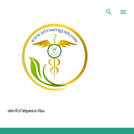
ഇതൊഴിവാക്കി പ്രധാന ഉള്ളടക്കത്തിലേക്ക് പോവുക
അറിവ് ആരോഗ്യം