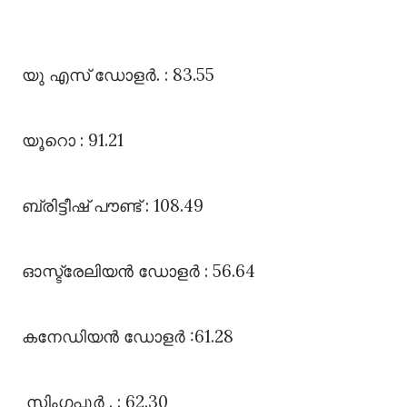
യു എസ്‌ ഡോളർ. : 83.55
യൂറൊ : 91.21
ബ്രിട്ടീഷ്‌ പൗണ്ട്‌ : 108.49
ഓസ്ട്രേലിയൻ ഡോളർ : 56.64
കനേഡിയൻ ഡോളർ :61.28
സിംഗപ്പൂർ . : 62.30