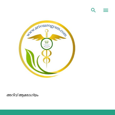
ഇതൊഴിവാക്കി പ്രധാന ഉള്ളടക്കത്തിലേക്ക് പോവുക
അറിവ് ആരോഗ്യം