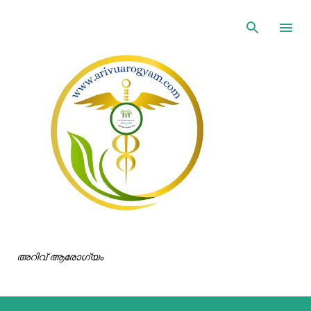
ഇതൊഴിവാക്കി പ്രധാന ഉള്ളടക്കത്തിലേക്ക് പോവുക
അറിവ് ആരോഗ്യം