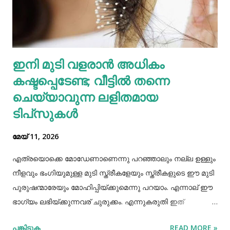
മനസ്സിലാക്കി. ഒരു ചങ്ങലയിൽ ബന്ധിച്ച 500 പൂച്ചകളെ
ശത്രുക്യാമ്പ് അവരുടെ സൈന്യത്തിൻ്റെ മുൻനിരയിൽ
നിർത്തി. ഈ പൂച്ചകളെ കണ്ട് നെപ്പോളിയൻ പിൻവാങ്ങാൻ
തുടങ്ങി, പിടിക്കപ്പെട്ടു, യുദ്ധത്തിൽ പരാജയപ്പെട്ടു, ഒടുവിൽ
ഇനി മുടി വളരാൻ അധികം
മരണത്തെ അഭിമുഖീകരിച്ചു. മറ്റൊരു കഥയുണ്ട്. ഒരിക്കൽ ഒരു
കഷ്ടപ്പെടേണ്ട; വീട്ടിൽ തന്നെ
പ്രേതം ഒരു മനുഷ്യനെ പിടികൂടി. പ്രേ...
ചെയ്യാവുന്ന ലളിതമായ
ടിപ്‌സുകൾ
മേയ് 11, 2026
എത്രയൊക്കെ മോഡേണാണെന്നു പറഞ്ഞാലും നല്ല ഉള്ളും
നീളവും ഭംഗിയുമുള്ള മുടി സ്ത്രീകളേയും സ്ത്രീകളുടെ ഈ മുടി
പുരുഷന്മാരേയും മോഹിപ്പിയ്ക്കുമെന്നു പറയാം. എന്നാല് ഈ
ഭാഗ്യം ലഭിയ്ക്കുന്നവര് ചുരുക്കം. എന്നുകരുതി ഇത്
അപ്രാപ്യമൊന്നുമല്ല. മുടി നല്ലപോലെ വളരാന്
പങ്കിടുക
READ MORE »