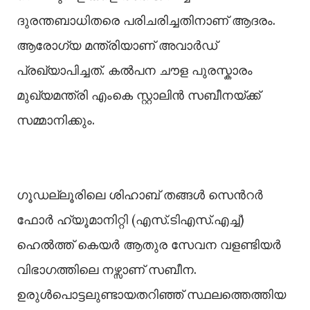
ദുരന്തബാധിതരെ പരിചരിച്ചതിനാണ് ആദരം.
ആരോഗ്യ മന്ത്രിയാണ് അവാർഡ്
പ്രഖ്യാപിച്ചത്. കല്‍പന ചൗള പുരസ്കാരം
മുഖ്യമന്ത്രി എംകെ സ്റ്റാലിൻ സബീനയ്ക്ക്
സമ്മാനിക്കും.
ഗൂഡല്ലൂരിലെ ശിഹാബ് തങ്ങള്‍ സെൻറർ
ഫോർ ഹ്യൂമാനിറ്റി (എസ്.ടിഎസ്.എച്ച്‌)
ഹെല്‍ത്ത് കെയർ ആതുര സേവന വളണ്ടിയർ
വിഭാഗത്തിലെ നഴ്സാണ് സബീന.
ഉരുള്‍പൊട്ടലുണ്ടായതറിഞ്ഞ് സ്ഥലത്തെത്തിയ