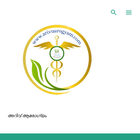
ഇതൊഴിവാക്കി പ്രധാന ഉള്ളടക്കത്തിലേക്ക് പോവുക
അറിവ് ആരോഗ്യം