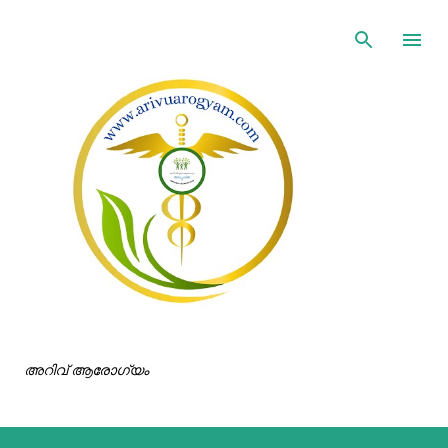
ഇതൊഴിവാക്കി പ്രധാന ഉള്ളടക്കത്തിലേക്ക് പോവുക
അറിവ് ആരോഗ്യം