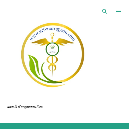
ഇതൊഴിവാക്കി പ്രധാന ഉള്ളടക്കത്തിലേക്ക് പോവുക
അറിവ് ആരോഗ്യം