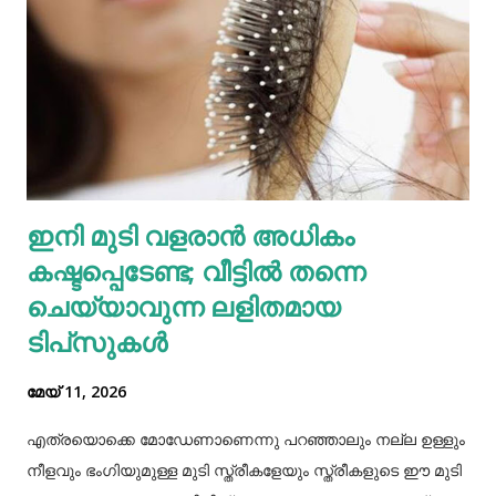
ഭയങ്കരമായ നിരവധി യുദ്ധങ്ങൾ ചെയ്യാൻ ശീലിച്ച
അത്തരമൊരു സമർത്ഥനായ സൈനികൻ്റെ
വ്യക്തിപരമായ ഭയത്തെക്കുറിച്ച് ശത്രു ക്യാമ്പ് ഒരിക്കൽ
മനസ്സിലാക്കി. ഒരു ചങ്ങലയിൽ ബന്ധിച്ച 500 പൂച്ചകളെ
ശത്രുക്യാമ്പ് അവരുടെ സൈന്യത്തിൻ്റെ മുൻനിരയിൽ
നിർത്തി. ഈ പൂച്ചകളെ കണ്ട് നെപ്പോളിയൻ പിൻവാങ്ങാൻ
തുടങ്ങി, പിടിക്കപ്പെട്ടു, യുദ്ധത്തിൽ പരാജയപ്പെട്ടു, ഒടുവിൽ
ഇനി മുടി വളരാൻ അധികം
മരണത്തെ അഭിമുഖീകരിച്ചു. മറ്റൊരു കഥയുണ്ട്. ഒരിക്കൽ ഒരു
കഷ്ടപ്പെടേണ്ട; വീട്ടിൽ തന്നെ
പ്രേതം ഒരു മനുഷ്യനെ പിടികൂടി. പ്രേ...
ചെയ്യാവുന്ന ലളിതമായ
ടിപ്‌സുകൾ
മേയ് 11, 2026
എത്രയൊക്കെ മോഡേണാണെന്നു പറഞ്ഞാലും നല്ല ഉള്ളും
നീളവും ഭംഗിയുമുള്ള മുടി സ്ത്രീകളേയും സ്ത്രീകളുടെ ഈ മുടി